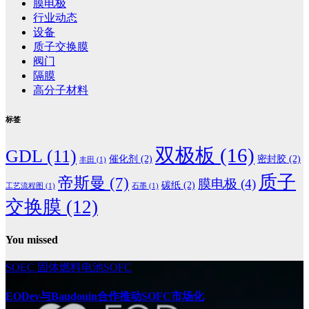
膜电极
行业动态
设备
质子交换膜
阀门
隔膜
高分子材料
标签
双极板
(16)
GDL
(11)
催化剂
(2)
密封胶
(2)
丰田
(1)
质子
帝斯曼
(7)
膜电极
(4)
碳纸
(2)
工艺流程图
(1)
石墨
(1)
交换膜
(12)
You missed
SOEC
固体燃料电池SOFC
EODev与Baudouin合作推动SOFC市场化