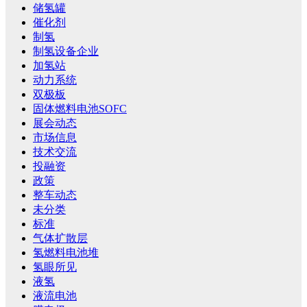
储氢罐
催化剂
制氢
制氢设备企业
加氢站
动力系统
双极板
固体燃料电池SOFC
展会动态
市场信息
技术交流
投融资
政策
整车动态
未分类
标准
气体扩散层
氢燃料电池堆
氢眼所见
液氢
液流电池