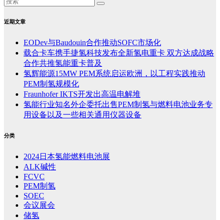
近期文章
EODev与Baudouin合作推动SOFC市场化
载合卡车携手捷氢科技发布全新氢电重卡 双方达成战略
合作共推氢能重卡普及
氢辉能源15MW PEM系统启运欧洲，以工程实践推动
PEM制氢规模化
Fraunhofer IKTS开发出高温电解堆
氢能行业知名外企委托出售PEM制氢与燃料电池业务专
用设备以及一些相关通用仪器设备
分类
2024日本氢能燃料电池展
ALK碱性
FCVC
PEM制氢
SOEC
会议展会
储氢