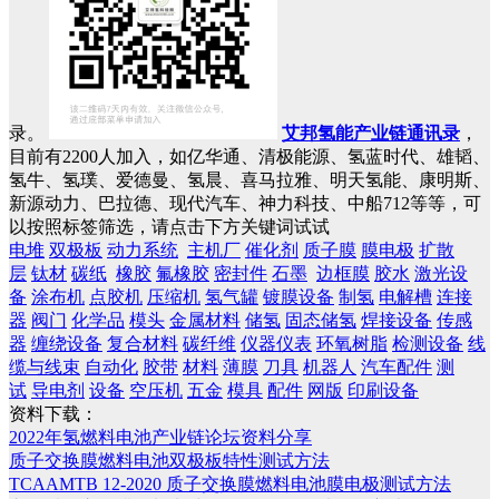
录。
艾邦氢能产业链通讯录
，
目前有2200人加入，如亿华通、清极能源、氢蓝时代、雄韬、
氢牛、氢璞、爱德曼、氢晨、喜马拉雅、明天氢能、康明斯、
新源动力、巴拉德、现代汽车、神力科技、中船712等等，可
以按照标签筛选，请点击下方关键词试试
电堆
双极板
动力系统
主机厂
催化剂
质子膜
膜电极
扩散
层
钛材
碳纸
橡胶
氟橡胶
密封件
石墨
边框膜
胶水
激光设
备
涂布机
点胶机
压缩机
氢气罐
镀膜设备
制氢
电解槽
连接
器
阀门
化学品
模头
金属材料
储氢
固态储氢
焊接设备
传感
器
缠绕设备
复合材料
碳纤维
仪器仪表
环氧树脂
检测设备
线
缆与线束
自动化
胶带
材料
薄膜
刀具
机器人
汽车配件
测
试
导电剂
设备
空压机
五金
模具
配件
网版
印刷设备
资料下载：
2022年氢燃料电池产业链论坛资料分享
质子交换膜燃料电池双极板特性测试方法
TCAAMTB 12-2020 质子交换膜燃料电池膜电极测试方法