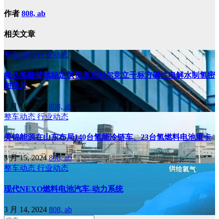
作者
808, ab
相关文章
整车动态
行业动态
氟达氢能持续稳定供货考克利尔竞立千标方碱性电解水制氢密
封垫片
3 月 16, 2024
808, ab
整车动态
行业动态
美锦能源在山东布局140台氢能冷链车、23台氢燃料电池重卡
3 月 15, 2024
808, ab
整车动态
行业动态
现代NEXO燃料电池汽车-动力系统
3 月 14, 2024
808, ab