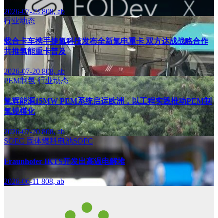
2026-07-23
808, ab
行业动态
载合卡车携手捷氢科技发布全新氢电重卡 双方达成战略合作
共推氢能重卡普及
2026-07-20
808, ab
PEM制氢
行业动态
氢辉能源15MW PEM系统启运欧洲，以工程实践推动PEM制
氢规模化
2026-07-20
808, ab
SOEC
固体燃料电池SOFC
Fraunhofer IKTS开发出高温电解堆
2026-06-11
808, ab