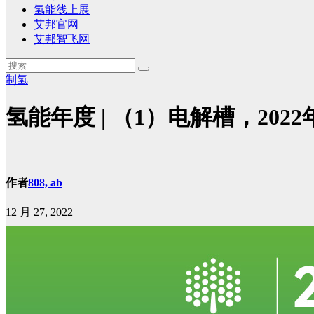
氢能线上展
艾邦官网
艾邦智飞网
制氢
氢能年度 | （1）电解槽，20
作者
808, ab
12 月 27, 2022