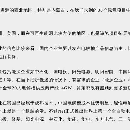
资源的西北地区，特别是内蒙古，在我们录到的38个绿氢项目
洲、美国，而在可再生能源比较方便的地区，也是绿氢项目拓展
息比较来看，国内企业主要以发布电解槽产品信息为主，比如100
电解装备。
要包括能源企业如中石化、国电投、阳光电源、明阳智能、中国
重工等。在当下经济低迷的情况下，有需求的企业（能源企业）
统计全球20大电解槽供应商产能14GW，肯定都没有照顾到更多
业在我国已经属于成熟技术，
中国电解槽成本优势明显，碱性电
本上就是一个组装的活。不过Nel正式推出世界上第一个全自动
电投、隆基、阳光电源、中石化、华能、华电、东方电气、三一