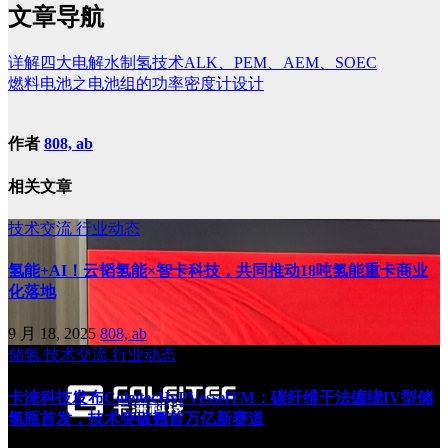
文章导航
详解四大电解水制氢技术ALK、PEM、AEM、SOEC
燃料电池之电池组的功率密度计设计
作者
808, ab
相关文章
技术交流
行业动态
氢能+AI！云韬氢能×智卡科技，共同推动18吨氢能重卡商业
化落地
9 月 18, 2025
808, ab
储氢
技术交流
行业动态
卡涞科技发布ColeitecHyPVesselTM：碳纤维干法缠绕IV型储
氢瓶首发，技术突破翘首万亿新赛道