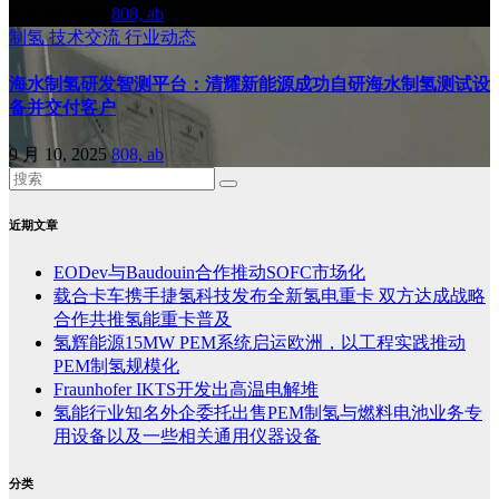
9 月 10, 2025
808, ab
制氢
技术交流
行业动态
海水制氢研发智测平台：清耀新能源成功自研海水制氢测试设
备并交付客户
9 月 10, 2025
808, ab
近期文章
EODev与Baudouin合作推动SOFC市场化
载合卡车携手捷氢科技发布全新氢电重卡 双方达成战略
合作共推氢能重卡普及
氢辉能源15MW PEM系统启运欧洲，以工程实践推动
PEM制氢规模化
Fraunhofer IKTS开发出高温电解堆
氢能行业知名外企委托出售PEM制氢与燃料电池业务专
用设备以及一些相关通用仪器设备
分类