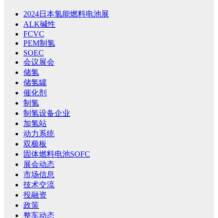
2024日本氢能燃料电池展
ALK碱性
FCVC
PEM制氢
SOEC
会议展会
储氢
储氢罐
催化剂
制氢
制氢设备企业
加氢站
动力系统
双极板
固体燃料电池SOFC
展会动态
市场信息
技术交流
投融资
政策
整车动态