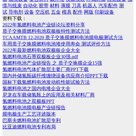
缆与线束
自动化
胶带
材料
薄膜
刀具
机器人
汽车配件
测
试
导电剂
设备
空压机
五金
模具
配件
网版
印刷设备
资料下载：
2022年氢燃料电池产业链论坛资料分享
质子交换膜燃料电池双极板特性测试方法
TCAAMTB 12-2020 质子交换膜燃料电池膜电极测试方法
车用质子交换膜燃料电池堆使用寿命 测试评价方法
2022年最新燃料电池双极板企业大全
氢燃料电池石墨双极板企业30强.pdf
氢燃料电池产业链报告 之 质子交换膜企业15强
氢燃料电池气体扩散层主要厂商PPT下载
国内外储氢瓶碳纤维缠绕设备供应商介绍PPT下载
国标下载氢燃料电池发动机性能试验方法
氢燃料电池之国内电堆企业大全
尼龙在车载储氢瓶上的应用及相关材料厂商
氢燃料电池之双极板PPT
氢燃料电池膜电极产业链报告
膜电极生产工艺详述版本
巴斯夫燃料电池扩散层专利
比亚迪燃料电池专利布局