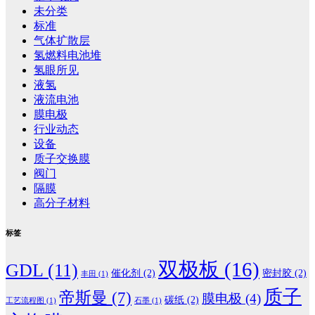
未分类
标准
气体扩散层
氢燃料电池堆
氢眼所见
液氢
液流电池
膜电极
行业动态
设备
质子交换膜
阀门
隔膜
高分子材料
标签
双极板
(16)
GDL
(11)
催化剂
(2)
密封胶
(2)
丰田
(1)
质子
帝斯曼
(7)
膜电极
(4)
碳纸
(2)
工艺流程图
(1)
石墨
(1)