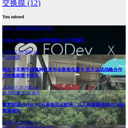
交换膜
(12)
You missed
SOEC
固体燃料电池SOFC
EODev与Baudouin合作推动SOFC市场化
2026-07-23
808, ab
行业动态
载合卡车携手捷氢科技发布全新氢电重卡 双方达成战略合作
共推氢能重卡普及
2026-07-20
808, ab
PEM制氢
行业动态
氢辉能源15MW PEM系统启运欧洲，以工程实践推动PEM制
氢规模化
2026-07-20
808, ab
SOEC
固体燃料电池SOFC