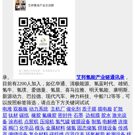
录。
艾邦氢能产业链通讯录
，
目前有2200人加入，如亿华通、清极能源、氢蓝时代、雄韬、
氢牛、氢璞、爱德曼、氢晨、喜马拉雅、明天氢能、康明斯、
新源动力、巴拉德、现代汽车、神力科技、中船712等等，可
以按照标签筛选，请点击下方关键词试试
电堆
双极板
动力系统
主机厂
催化剂
质子膜
膜电极
扩散
层
钛材
碳纸
橡胶
氟橡胶
密封件
石墨
边框膜
胶水
激光设
备
涂布机
点胶机
压缩机
氢气罐
镀膜设备
制氢
电解槽
连接
器
阀门
化学品
模头
金属材料
储氢
固态储氢
焊接设备
传感
器
缠绕设备
复合材料
碳纤维
仪器仪表
环氧树脂
检测设备
线