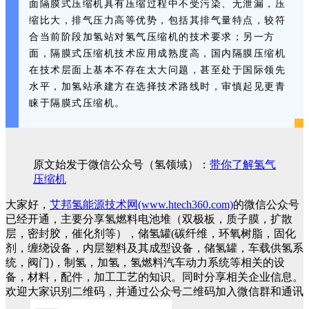
面隔膜式压缩机具有压缩过程中不受污染、无泄漏，压
缩比大，排气压力高等优势，包括其排气量特点，较符
合当前阶段加氢站对氢气压缩机的技术要求；另一方
面，隔膜式压缩机技术应用成熟度高，国内隔膜压缩机
在技术层面上基本不存在太大问题，甚至处于国际领先
水平，加氢站承建方在选择技术路线时，审慎起见更青
睐于隔膜式压缩机。
原文始发于微信公众号（氢领域）：
带你了解氢气
压缩机
大家好，
艾邦氢能源技术网(www.htech360.com)
的微信公众号
已经开通，主要分享氢燃料电池堆（双极板，质子膜，扩散
层，密封胶，催化剂等），储氢罐(碳纤维，环氧树脂，固化
剂，缠绕设备，内层塑料及其成型设备，储氢罐，车载供氢系
统，阀门)，制氢，加氢，氢燃料汽车动力系统等相关的设
备，材料，配件，加工工艺的知识。同时分享相关企业信息。
欢迎大家识别二维码，并通过公众号二维码加入微信群和通讯