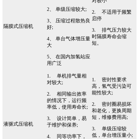
对较小
2、 单级压缩较大;
2. 不适用于频繁
启停
3、 压缩过程散热良
隔膜式压缩机
好;
3. 排气压力较大
时隔膜寿命会缩
4、 单台气体增压量
短。
大
5、 在国内加氢站应
用广泛
1. 单机排气量相
1. 密封性要求
对较大;
高，氢气受污染可
能性较大;
2. 相同输出效率
的情况下，运行频
2. 密封圈易损坏
率低，使用寿命长;
和老化，更换周期
短，维修费用高;
3. 设计简单，易
液驱式压缩机
于维护和保养;
3. 单级压缩较
低，单台增压量小;
4. 同等功率下，