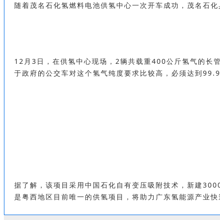
随着茂名石化氢燃料电池供氢中心一次开车成功，茂名石化具
12月3日，在供氢中心现场，2辆共载重400公斤氢气的
于政府的公交车对这个氢气纯度要求比较高，必须达到99.9
据了解，该项目采用中国石化自有变压吸附技术，新建3000
是粤西地区目前唯一的供氢项目，将助力广东氢能源产业快