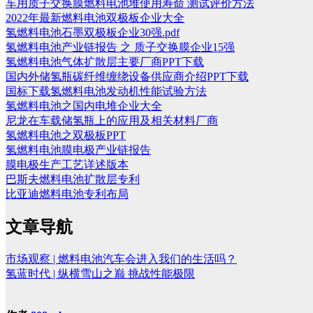
车用质子交换膜燃料电池堆使用寿命 测试评价方法
2022年最新燃料电池双极板企业大全
氢燃料电池石墨双极板企业30强.pdf
氢燃料电池产业链报告 之 质子交换膜企业15强
氢燃料电池气体扩散层主要厂商PPT下载
国内外储氢瓶碳纤维缠绕设备供应商介绍PPT下载
国标下载氢燃料电池发动机性能试验方法
氢燃料电池之国内电堆企业大全
尼龙在车载储氢瓶上的应用及相关材料厂商
氢燃料电池之双极板PPT
氢燃料电池膜电极产业链报告
膜电极生产工艺详述版本
巴斯夫燃料电池扩散层专利
比亚迪燃料电池专利布局
文章导航
市场观察 | 燃料电池汽车会进入我们的生活吗？
氢蓝时代 | 纵横雪山之巅 挑战性能极限