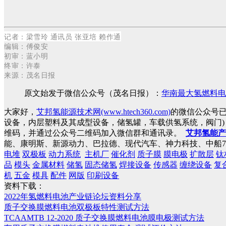
记者：
梁雪玲 通讯员 张亚培 赖作通
编
辑
：傅俊安
初审：蓝小明
终审：许泰
来源：茂名日报
原文始发于微信公众号（茂名日报）：
华南最大氢燃料电
大家好，
艾邦氢能源技术网(www.htech360.com)
的微信公众号
设备，内层塑料及其成型设备，储氢罐，车载供氢系统，阀门
维码，并通过公众号二维码加入微信群和通讯录。
艾邦氢能产
能、康明斯、新源动力、巴拉德、现代汽车、神力科技、中船7
电堆
双极板
动力系统
主机厂
催化剂
质子膜
膜电极
扩散层
钛
品
模头
金属材料
储氢
固态储氢
焊接设备
传感器
缠绕设备
复
机
五金
模具
配件
网版
印刷设备
资料下载：
2022年氢燃料电池产业链论坛资料分享
质子交换膜燃料电池双极板特性测试方法
TCAAMTB 12-2020 质子交换膜燃料电池膜电极测试方法