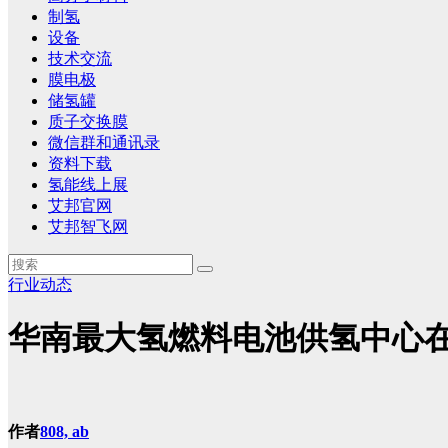
制氢
设备
技术交流
膜电极
储氢罐
质子交换膜
微信群和通讯录
资料下载
氢能线上展
艾邦官网
艾邦智飞网
行业动态
华南最大氢燃料电池供氢中心
作者
808, ab