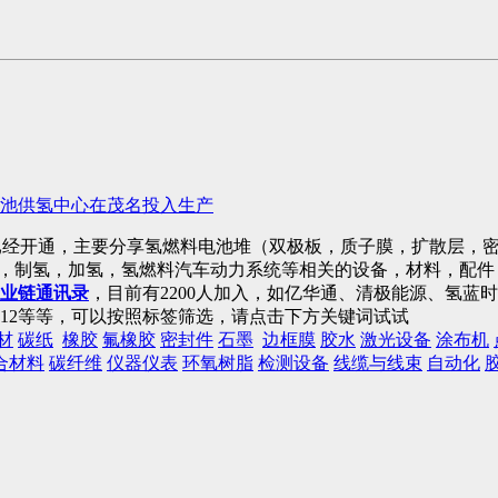
池供氢中心在茂名投入生产
已经开通，主要分享氢燃料电池堆（双极板，质子膜，扩散层，密
)，制氢，加氢，氢燃料汽车动力系统等相关的设备，材料，配
业链通讯录
，目前有2200人加入，如亿华通、清极能源、氢
12等等，可以按照标签筛选，请点击下方关键词试试
材
碳纸
橡胶
氟橡胶
密封件
石墨
边框膜
胶水
激光设备
涂布机
合材料
碳纤维
仪器仪表
环氧树脂
检测设备
线缆与线束
自动化