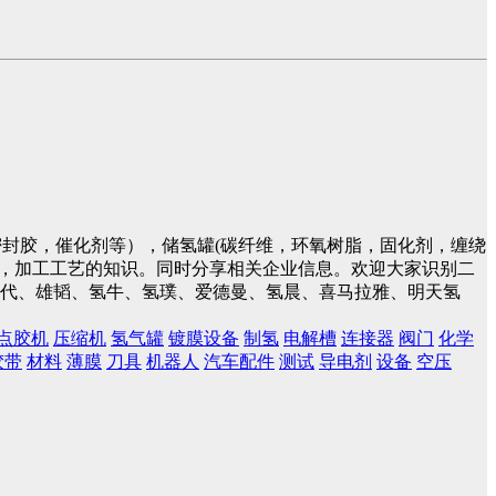
封胶，催化剂等），储氢罐(碳纤维，环氧树脂，固化剂，缠绕
件，加工工艺的知识。同时分享相关企业信息。欢迎大家识别二
蓝时代、雄韬、氢牛、氢璞、爱德曼、氢晨、喜马拉雅、明天氢
点胶机
压缩机
氢气罐
镀膜设备
制氢
电解槽
连接器
阀门
化学
胶带
材料
薄膜
刀具
机器人
汽车配件
测试
导电剂
设备
空压