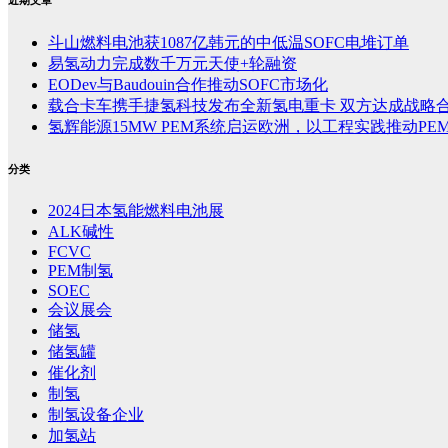
斗山燃料电池获1087亿韩元的中低温SOFC电堆订单
易氢动力完成数千万元天使+轮融资
EODev与Baudouin合作推动SOFC市场化
载合卡车携手捷氢科技发布全新氢电重卡 双方达成战略
氢辉能源15MW PEM系统启运欧洲，以工程实践推动PE
分类
2024日本氢能燃料电池展
ALK碱性
FCVC
PEM制氢
SOEC
会议展会
储氢
储氢罐
催化剂
制氢
制氢设备企业
加氢站