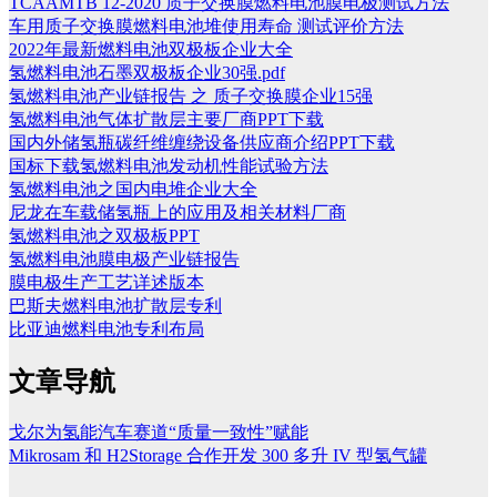
TCAAMTB 12-2020 质子交换膜燃料电池膜电极测试方法
车用质子交换膜燃料电池堆使用寿命 测试评价方法
2022年最新燃料电池双极板企业大全
氢燃料电池石墨双极板企业30强.pdf
氢燃料电池产业链报告 之 质子交换膜企业15强
氢燃料电池气体扩散层主要厂商PPT下载
国内外储氢瓶碳纤维缠绕设备供应商介绍PPT下载
国标下载氢燃料电池发动机性能试验方法
氢燃料电池之国内电堆企业大全
尼龙在车载储氢瓶上的应用及相关材料厂商
氢燃料电池之双极板PPT
氢燃料电池膜电极产业链报告
膜电极生产工艺详述版本
巴斯夫燃料电池扩散层专利
比亚迪燃料电池专利布局
文章导航
戈尔为氢能汽车赛道“质量一致性”赋能
Mikrosam 和 H2Storage 合作开发 300 多升 IV 型氢气罐