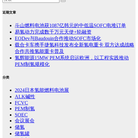
近期文章
斗山燃料电池获1087亿韩元的中低温SOFC电堆订单
易氢动力完成数千万元天使+轮融资
EODev与Baudouin合作推动SOFC市场化
载合卡车携手捷氢科技发布全新氢电重卡 双方达成战略
合作共推氢能重卡普及
氢辉能源15MW PEM系统启运欧洲，以工程实践推动
PEM制氢规模化
分类
2024日本氢能燃料电池展
ALK碱性
FCVC
PEM制氢
SOEC
会议展会
储氢
储氢罐