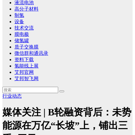
液流电池
高分子材料
制氢
设备
技术交流
膜电极
储氢罐
质子交换膜
微信群和通讯录
资料下载
氢能线上展
艾邦官网
艾邦智飞网
行业动态
媒体关注 | B轮融资背后：未势
能源在万亿“长坡”上，铺出三