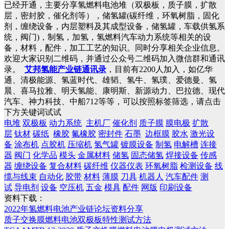
已经开通，主要分享氢燃料电池堆（双极板，质子膜，扩散
层，密封胶，催化剂等），储氢罐(碳纤维，环氧树脂，固化
剂，缠绕设备，内层塑料及其成型设备，储氢罐，车载供氢系
统，阀门)，制氢，加氢，氢燃料汽车动力系统等相关的设
备，材料，配件，加工工艺的知识。同时分享相关企业信息。
欢迎大家识别二维码，并通过公众号二维码加入微信群和通讯
录。
艾邦氢能产业链通讯录
，目前有2200人加入，如亿华
通、清极能源、氢蓝时代、雄韬、氢牛、氢璞、爱德曼、氢
晨、喜马拉雅、明天氢能、康明斯、新源动力、巴拉德、现代
汽车、神力科技、中船712等等，可以按照标签筛选，请点击
下方关键词试试
电堆
双极板
动力系统
主机厂
催化剂
质子膜
膜电极
扩散
层
钛材
碳纸
橡胶
氟橡胶
密封件
石墨
边框膜
胶水
激光设
备
涂布机
点胶机
压缩机
氢气罐
镀膜设备
制氢
电解槽
连接
器
阀门
化学品
模头
金属材料
储氢
固态储氢
焊接设备
传感
器
缠绕设备
复合材料
碳纤维
仪器仪表
环氧树脂
检测设备
线
缆与线束
自动化
胶带
材料
薄膜
刀具
机器人
汽车配件
测
试
导电剂
设备
空压机
五金
模具
配件
网版
印刷设备
资料下载：
2022年氢燃料电池产业链论坛资料分享
质子交换膜燃料电池双极板特性测试方法