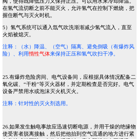
阀，使得既降低压力又保持正压。可以用水来冷却降温。
在氢气流切断之前不能灭火，允许氢气在控制下燃烧，把
握住断气与灭火时机。
5）氢气系统可以通入氙气吹洗渐渐减少氢气流入，直至
火焰被熄灭。
注释：（水）降温、（空气）隔离、避免倒吸（有爆炸风
险）、利用
惰性气体
来保持正压和氢气吹扫干净。
25.有爆炸危险房间、电气设备间，应根据具体情况配备二
氧化碳、“干粉”等灭火器材，并定期检查是否完好。电气
设备严禁用水或泡沫灭火机灭火。
注释：针对性的灭火剂选用。
26.如果发生触电事故应迅速切断电源，并用干燥的绝缘物
使受害者脱离接触，然后把他抬到空气流通的地方进行紧