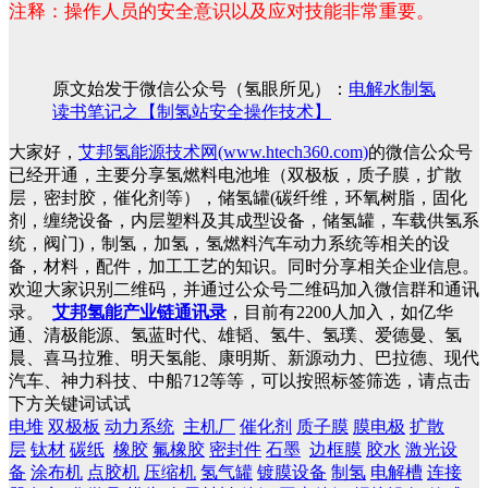
注释：操作人员的安全意识以及应对技能非常重要。
原文始发于微信公众号（氢眼所见）：
电解水制氢
读书笔记之【制氢站安全操作技术】
大家好，
艾邦氢能源技术网(www.htech360.com)
的微信公众号
已经开通，主要分享氢燃料电池堆（双极板，质子膜，扩散
层，密封胶，催化剂等），储氢罐(碳纤维，环氧树脂，固化
剂，缠绕设备，内层塑料及其成型设备，储氢罐，车载供氢系
统，阀门)，制氢，加氢，氢燃料汽车动力系统等相关的设
备，材料，配件，加工工艺的知识。同时分享相关企业信息。
欢迎大家识别二维码，并通过公众号二维码加入微信群和通讯
录。
艾邦氢能产业链通讯录
，目前有2200人加入，如亿华
通、清极能源、氢蓝时代、雄韬、氢牛、氢璞、爱德曼、氢
晨、喜马拉雅、明天氢能、康明斯、新源动力、巴拉德、现代
汽车、神力科技、中船712等等，可以按照标签筛选，请点击
下方关键词试试
电堆
双极板
动力系统
主机厂
催化剂
质子膜
膜电极
扩散
层
钛材
碳纸
橡胶
氟橡胶
密封件
石墨
边框膜
胶水
激光设
备
涂布机
点胶机
压缩机
氢气罐
镀膜设备
制氢
电解槽
连接