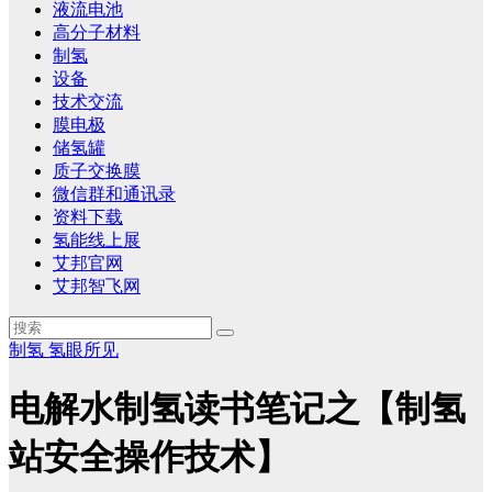
液流电池
高分子材料
制氢
设备
技术交流
膜电极
储氢罐
质子交换膜
微信群和通讯录
资料下载
氢能线上展
艾邦官网
艾邦智飞网
制氢
氢眼所见
电解水制氢读书笔记之【制氢
站安全操作技术】