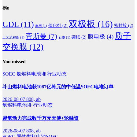
标签
双极板
(16)
GDL
(11)
催化剂
(2)
密封胶
(2)
丰田
(1)
质子
帝斯曼
(7)
膜电极
(4)
碳纸
(2)
工艺流程图
(1)
石墨
(1)
交换膜
(12)
You missed
SOEC
氢燃料电池堆
行业动态
斗山燃料电池获1087亿韩元的中低温SOFC电堆订单
2026-08-07
808, ab
氢燃料电池堆
行业动态
易氢动力完成数千万元天使+轮融资
2026-08-07
808, ab
SOEC
固体燃料电池SOFC