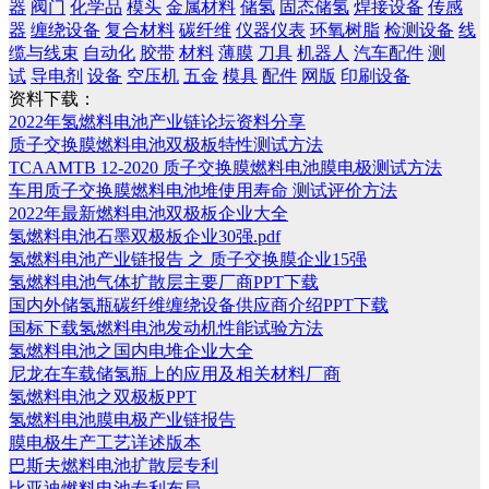
器
阀门
化学品
模头
金属材料
储氢
固态储氢
焊接设备
传感
器
缠绕设备
复合材料
碳纤维
仪器仪表
环氧树脂
检测设备
线
缆与线束
自动化
胶带
材料
薄膜
刀具
机器人
汽车配件
测
试
导电剂
设备
空压机
五金
模具
配件
网版
印刷设备
资料下载：
2022年氢燃料电池产业链论坛资料分享
质子交换膜燃料电池双极板特性测试方法
TCAAMTB 12-2020 质子交换膜燃料电池膜电极测试方法
车用质子交换膜燃料电池堆使用寿命 测试评价方法
2022年最新燃料电池双极板企业大全
氢燃料电池石墨双极板企业30强.pdf
氢燃料电池产业链报告 之 质子交换膜企业15强
氢燃料电池气体扩散层主要厂商PPT下载
国内外储氢瓶碳纤维缠绕设备供应商介绍PPT下载
国标下载氢燃料电池发动机性能试验方法
氢燃料电池之国内电堆企业大全
尼龙在车载储氢瓶上的应用及相关材料厂商
氢燃料电池之双极板PPT
氢燃料电池膜电极产业链报告
膜电极生产工艺详述版本
巴斯夫燃料电池扩散层专利
比亚迪燃料电池专利布局