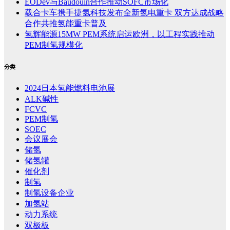
EODev与Baudouin合作推动SOFC市场化
载合卡车携手捷氢科技发布全新氢电重卡 双方达成战略
合作共推氢能重卡普及
氢辉能源15MW PEM系统启运欧洲，以工程实践推动
PEM制氢规模化
分类
2024日本氢能燃料电池展
ALK碱性
FCVC
PEM制氢
SOEC
会议展会
储氢
储氢罐
催化剂
制氢
制氢设备企业
加氢站
动力系统
双极板