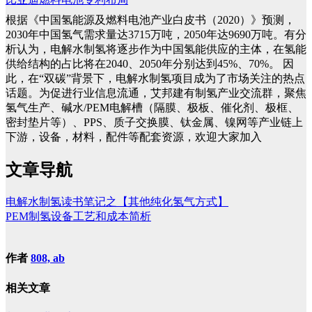
根据《中国氢能源及燃料电池产业白皮书（2020）》预测，
2030年中国氢气需求量达3715万吨，2050年达9690万吨。有分
析认为，电解水制氢将逐步作为中国氢能供应的主体，在氢能
供给结构的占比将在2040、2050年分别达到45%、70%。
因
此，在“双碳”背景下，电解水制氢项目成为了市场关注的热点
话题。为促进行业信息流通，艾邦建有制氢产业交流群，聚焦
氢气生产、碱水/PEM电解槽（隔膜、极板、催化剂、极框、
密封垫片等）、PPS、质子交换膜、钛金属、镍网等产业链上
下游，设备，材料，配件等配套资源，欢迎大家加入
文章导航
电解水制氢读书笔记之【其他纯化氢气方式】
PEM制氢设备工艺和成本简析
作者
808, ab
相关文章