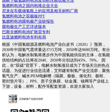
国标下载氢燃料电池发动机性能试验方法
氢燃料电池之国内电堆企业大全
尼龙在车载储氢瓶上的应用及相关材料厂商
氢燃料电池之双极板PPT
氢燃料电池膜电极产业链报告
膜电极生产工艺详述版本
巴斯夫燃料电池扩散层专利
比亚迪燃料电池专利布局
根据《中国氢能源及燃料电池产业白皮书（2020）》预测，
2030年中国氢气需求量达3715万吨，2050年达9690万吨。有分
析认为，电解水制氢将逐步作为中国氢能供应的主体，在氢能
供给结构的占比将在2040、2050年分别达到45%、70%。
因
此，在“双碳”背景下，电解水制氢项目成为了市场关注的热点
话题。为促进行业信息流通，艾邦建有制氢产业交流群，聚焦
氢气生产、碱水/PEM电解槽（隔膜、极板、催化剂、极框、
密封垫片等）、PPS、质子交换膜、钛金属、镍网等产业链上
下游，设备，材料，配件等配套资源，欢迎大家加入