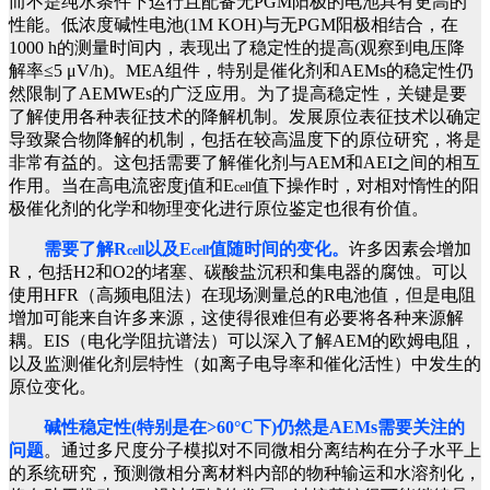
而不是纯水条件下运行且配备无PGM阳极的电池具有更高的
性能。低浓度碱性电池(1M KOH)与无PGM阳极相结合，在
1000 h的测量时间内，表现出了稳定性的提高(观察到电压降
解率≤5 μV/h)。MEA组件，特别是催化剂和AEMs的稳定性仍
然限制了AEMWEs的广泛应用。为了提高稳定性，关键是要
了解使用各种表征技术的降解机制。发展原位表征技术以确定
导致聚合物降解的机制，包括在较高温度下的原位研究，将是
非常有益的。这包括需要了解催化剂与AEM和AEI之间的相互
作用。当在高电流密度j值和E
值下操作时，对相对惰性的阳
cell
极催化剂的化学和物理变化进行原位鉴定也很有价值。
需要了解R
以及E
值随时间的变化。
许多因素会增加
cell
cell
R，包括H2和O2的堵塞、碳酸盐沉积和集电器的腐蚀。可以
使用HFR（高频电阻法）在现场测量总的R电池值，但是电阻
增加可能来自许多来源，这使得很难但有必要将各种来源解
耦。EIS（电化学阻抗谱法）可以深入了解AEM的欧姆电阻，
以及监测催化剂层特性（如离子电导率和催化活性）中发生的
原位变化。
碱性稳定性(特别是在>60°C下)仍然是AEMs需要关注的
问题
。通过多尺度分子模拟对不同微相分离结构在分子水平上
的系统研究，预测微相分离材料内部的物种输运和水溶剂化，