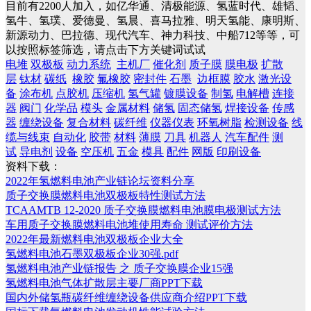
目前有2200人加入，如亿华通、清极能源、氢蓝时代、雄韬、
氢牛、氢璞、爱德曼、氢晨、喜马拉雅、明天氢能、康明斯、
新源动力、巴拉德、现代汽车、神力科技、中船712等等，可
以按照标签筛选，请点击下方关键词试试
电堆
双极板
动力系统
主机厂
催化剂
质子膜
膜电极
扩散
层
钛材
碳纸
橡胶
氟橡胶
密封件
石墨
边框膜
胶水
激光设
备
涂布机
点胶机
压缩机
氢气罐
镀膜设备
制氢
电解槽
连接
器
阀门
化学品
模头
金属材料
储氢
固态储氢
焊接设备
传感
器
缠绕设备
复合材料
碳纤维
仪器仪表
环氧树脂
检测设备
线
缆与线束
自动化
胶带
材料
薄膜
刀具
机器人
汽车配件
测
试
导电剂
设备
空压机
五金
模具
配件
网版
印刷设备
资料下载：
2022年氢燃料电池产业链论坛资料分享
质子交换膜燃料电池双极板特性测试方法
TCAAMTB 12-2020 质子交换膜燃料电池膜电极测试方法
车用质子交换膜燃料电池堆使用寿命 测试评价方法
2022年最新燃料电池双极板企业大全
氢燃料电池石墨双极板企业30强.pdf
氢燃料电池产业链报告 之 质子交换膜企业15强
氢燃料电池气体扩散层主要厂商PPT下载
国内外储氢瓶碳纤维缠绕设备供应商介绍PPT下载