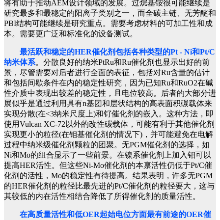
将有助于推动AEM设计领域的发展。过烷基铵很可能继续是
研究最多和最稳定的阳离子类别之一，而全碳主链、无芳醚和
PBI结构可能继续是研究重点。需要考虑材料的可加工性和成
本。需要更广泛和标准化的设备测试。
最活跃和稳定的HER催化剂包括各种类型的Pt - Ni和Pt/C
纳米体系
。分散良好的纳米PtRu和Ru催化剂也显示出好的前
景，尽管需要对后者进行全面的表征，包括对Ru含量的估计
和包括间歇条件在内的稳定性研究，因为已知Ru和RuO2在碱
性介质中表现出较差的稳定性，且电位较高。后者的大部分进
展似乎是通过利用具有n基团和层状结构的高表面积碳载体来
实现分散(在<3纳米尺度上)和钌催化剂的嵌入。这种方法，即
使用Vulcan XC-72以外的改性碳载体，可能有利于其他催化剂
实现更小的粒径(在钼基催化剂的情况下)，并可能避免在电解
过程中纳米级催化剂颗粒的团聚。无PGM催化剂的选择，如
Ni和Mo的组合显示了一些前景。在镍系催化剂上加入钼可以
提高HER活性。但这些Ni-Mo催化剂的本禀活性仍低于Pt/C催
化剂的活性，Mo的稳定性有待提高。结果表明，许多无PGM
的HER催化剂的粒径比最先进的Pt/C催化剂的粒径要大，这与
其较低的内在活性相结合降低了所得催化剂的质量活性。
在高质量活性和低OER起始电位方面最有前途的OER催