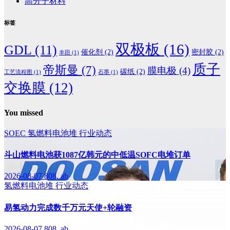
高分子材料
标签
双极板
(16)
GDL
(11)
催化剂
(2)
密封胶
(2)
丰田
(1)
质子
帝斯曼
(7)
膜电极
(4)
碳纸
(2)
工艺流程图
(1)
石墨
(1)
交换膜
(12)
You missed
SOEC
氢燃料电池堆
行业动态
斗山燃料电池获1087亿韩元的中低温SOFC电堆订单
2026-08-07
808, ab
氢燃料电池堆
行业动态
易氢动力完成数千万元天使+轮融资
2026-08-07
808, ab