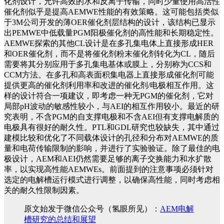
化剂设计，允许高效的水和反离子传输，同时少量使用高活性
催化剂似乎是提高AEMWE性能的有效策略。这可能包括类似
于3M公司开发的薄OER催化剂层结构的设计，该结构已显示
出PEMWE中低载量PGM阳极催化剂的高性能和长期稳定性。
AEMWE探索的其他CL设计是在多孔集电体上直接形成HER
和OER催化剂，而不是将催化剂粉末催化剂转化为CL，随后
需要将其分别应用于多孔集电基体或膜上，分别称为CCS和
CCM方法。在多孔和高表面积集电器上直接形成催化剂可能
提供更高的催化剂利用率和改进的催化剂/电极相互作用。
这
样的设计符合一项建议，即考虑一种无PGM的催化剂，它对
局部pH波动的敏感性较小，与AEI的相互作用较小。
最近的研
究表明，不含PGM的自支撑电极和不含AEI但有支撑电解质的
电极具有很好的耐久性。
PTL和GDL研究也较缺失，其中通过
建模比较和优化了不同载体设计的孔径和分布对AEMWE的质
量和电荷传输限制的影响，并进行了实验验证。
除了最佳的电
极设计，AEM和AEI仍然需要足够的离子交换能力和水扩散
率，以实现高性能AEMWEs。
前面提到的注意事项必须针对
选定的电解槽运行模式进行调整，以确保高性能，同时考虑相
关的耐久性限制因素。
原文始发于微信公众号（氢眼所见）：
AEM电解
槽研究的总结和展望