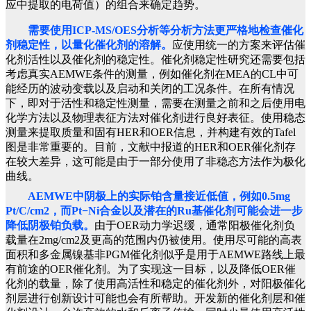
应中提取的电荷值）的组合来确定趋势。
需要使用ICP-MS/OES分析等分析方法更严格地检查催化
剂稳定性，以量化催化剂的溶解。
应使用统一的方案来评估催
化剂活性以及催化剂的稳定性。催化剂稳定性研究还需要包括
考虑真实AEMWE条件的测量，例如催化剂在MEA的CL中可
能经历的波动变载以及启动和关闭的工况条件。在所有情况
下，即对于活性和稳定性测量，需要在测量之前和之后使用电
化学方法以及物理表征方法对催化剂进行良好表征。使用稳态
测量来提取质量和固有HER和OER信息，并构建有效的Tafel
图是非常重要的。目前，文献中报道的HER和OER催化剂存
在较大差异，这可能是由于一部分使用了非稳态方法作为极化
曲线。
AEMWE中阴极上的实际铂含量接近低值，例如0.5mg
Pt/C/cm2，而Pt−Ni合金以及潜在的Ru基催化剂可能会进一步
降低阴极铂负载。
由于OER动力学迟缓，
通常
阳极催化剂负
载量在2mg/cm2及更高的范围内仍被使用。使用尽
可能的高表
面积和多金属镍基
非PGM催化剂似乎是
用于AEMWE路线上
最
有前途的OER催化剂。为了实现这一目标，以及降低OER催
化剂的载量，除了使用高活性和稳定的催化剂外，对阳极催化
剂层进行创新设计可能也会有所帮助。开发新的催化剂层和催