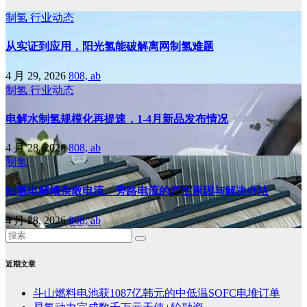
制氢
行业动态
从实证到应用，阳光氢能破解离网制氢难题
4 月 29, 2026
808, ab
制氢
行业动态
电解水制氢规模化再提速，1-4月新品发布情况
4 月 28, 2026
808, ab
制氢
制氢电解槽杂散电流、旁路电流的产生原因与解决办法
4 月 28, 2026
808, ab
近期文章
斗山燃料电池获1087亿韩元的中低温SOFC电堆订单