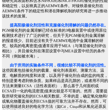
细研究高表面积和含水NiFeO
H
和NiCo FeO
H
催化剂的性能
x
y
x
y
和稳定性，以反映真正的AEMWE条件。对镍铁基催化剂在
AEMWE条件下的稳定性和潜在降解机制的研究将进一步推动
该技术的发展。
提高阳极催化剂活性和克服催化剂溶解的问题仍然存在。
PGM催化剂的金属溶解已经在标准的3电极装置中或使用原位
检测技术进行了广泛的研究，但关于无PGM催化剂金属溶解
的报道很少。目前还没有关于AEMWE电池中金属溶解的研
究。较高的电离密度j值通常应用于MEA（与薄层催化剂评估
相比），并且催化剂在薄层设置中与MEA设置中经历的条件
不同（例如被水淹）。
由于所用的实验条件不同，很难比较不同催化剂的活性。
这些因素包括催化剂的载量、催化剂表面积、测量方法、温
度、电解质的纯度和浓度，以及用于催化剂合成的盐的纯度，
特别是要考虑到铁杂质。如果样品是高孔隙的，或者用不同的
方法来测量ECSA（活性表面积），那么基于几何面积或
ECSA归一化的电流密度j值来比较是不可靠的。然而，需要提
取所研究催化剂的ECSA相关数据。不幸的是，确定氧化物和/
或氧化物覆盖催化剂ECSA值的可靠方法并不存在。然而，可
以使用描述良好的电化学方法（如C
，Cu
和从氧化还原反
dl
upd