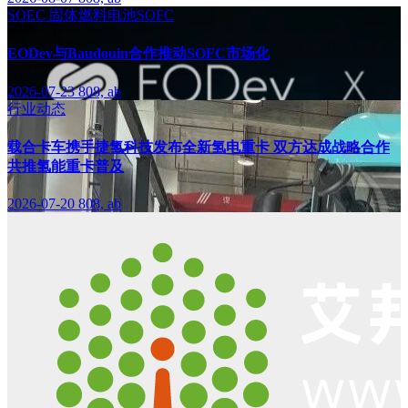
SOEC
固体燃料电池SOFC
EODev与Baudouin合作推动SOFC市场化
2026-07-23
808, ab
行业动态
载合卡车携手捷氢科技发布全新氢电重卡 双方达成战略合作
共推氢能重卡普及
2026-07-20
808, ab