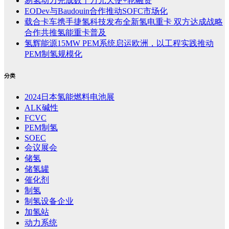
易氢动力完成数千万元天使+轮融资
EODev与Baudouin合作推动SOFC市场化
载合卡车携手捷氢科技发布全新氢电重卡 双方达成战略
合作共推氢能重卡普及
氢辉能源15MW PEM系统启运欧洲，以工程实践推动
PEM制氢规模化
分类
2024日本氢能燃料电池展
ALK碱性
FCVC
PEM制氢
SOEC
会议展会
储氢
储氢罐
催化剂
制氢
制氢设备企业
加氢站
动力系统