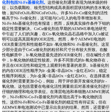
化剂包括Ni-Fe基催化剂。
这些催化剂通常表现为纳米级的特
征，以负载颗粒、核壳型结构或高表面积层状结构的含水氧化
物，如NiFeO
H
和NiCoFeO
H
。许多Ni-Fe-Co催化剂的活性
x
y
x
y
略高于Ni- Fe催化剂，这可能与Co引入的电导率增加有关。
Ni-Fe-Mo基催化剂也有报道；然而，反映真实操作条件下钼的
稳定性需要解决。CoCu催化剂在早期的AEMWE单电池研究
中引起了人们的兴趣，在Co-氧化物尖晶石晶格中加入Cu被证
明可以提高其固有的OER活性。然而，单个AEMWE电池的
OER质量活性和性能都不如Ir -氧化物和Ni -Fe基催化剂。这至
少部分是由于CoCu催化剂的粒径和尺寸分布较大所致。在酸
性电解质中，Ir-氧化物是最先进的OER催化剂，但在碱性介质
中，Ir-氧化物的稳定性较差。许多不同形式的Ir-氧化物存在，
并且在OER活性和稳定性上观察到有显著的差异。Ir基催化剂
的内在OER活性顺序为Ir -金属>非晶IrOx >金红石IrO
，稳定
2
性顺序则相反，为Ir-金属<非晶IrOx <金红石IrO
。在选择基准
2
催化剂时需要更加小心，例如，用于评价新开发催化剂的Ir -
氧化物。这包括需要在电催化活性测量前后对基准催化剂进行
仔细的物理和电化学表征。在薄层电池和单细胞AEMWE测试
中，Ni-Fe和Ni-Co-Fe基催化剂均表现出高于Ir-氧化物的活
性。这些Ni-Fe和Ni-Co-Fe基催化剂的稳定性有待证实，但在
AEMWE单电池测试中已显示出良好的结果。然而，还需要仔