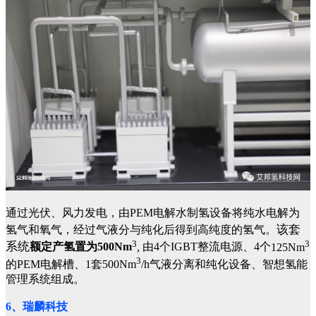
通过光伏、风力发电，由PEM电解水制氢设备将纯水电解为
该套
氢气和氧气，经过气液分与纯化后得到高纯度的氢气。
3
3
系统
额定产氢置为
500Nm
,
由
4
个
IGBT
整流电源、
4
个
125Nm
3
的
PEM
电解槽、
1
套
500
Nm
/h气液分离和纯化设备、智想氢能
管理系统组成。
6、瑞麟科技