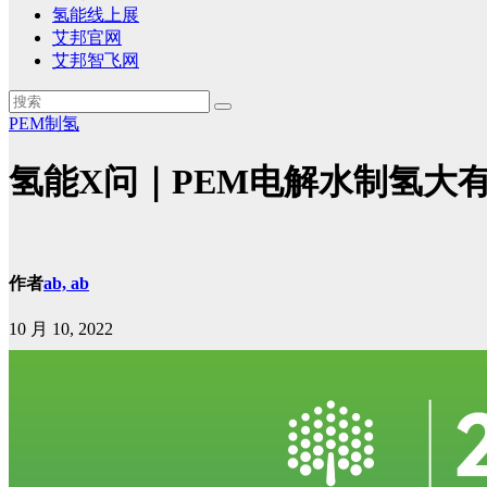
氢能线上展
艾邦官网
艾邦智飞网
PEM制氢
氢能X问｜PEM电解水制氢大
作者
ab, ab
10 月 10, 2022