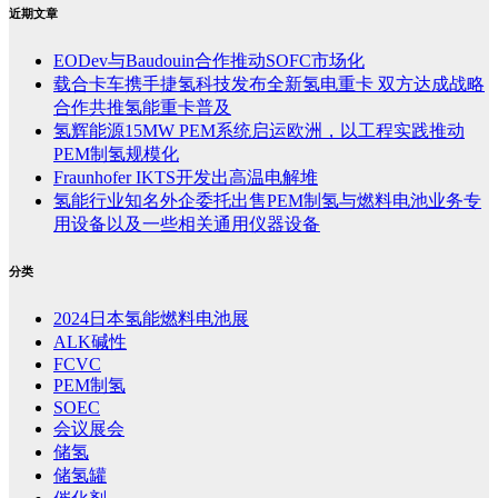
近期文章
EODev与Baudouin合作推动SOFC市场化
载合卡车携手捷氢科技发布全新氢电重卡 双方达成战略
合作共推氢能重卡普及
氢辉能源15MW PEM系统启运欧洲，以工程实践推动
PEM制氢规模化
Fraunhofer IKTS开发出高温电解堆
氢能行业知名外企委托出售PEM制氢与燃料电池业务专
用设备以及一些相关通用仪器设备
分类
2024日本氢能燃料电池展
ALK碱性
FCVC
PEM制氢
SOEC
会议展会
储氢
储氢罐