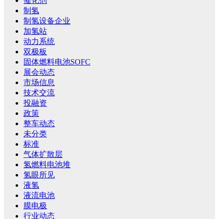
催化剂
制氢
制氢设备企业
加氢站
动力系统
双极板
固体燃料电池SOFC
展会动态
市场信息
技术交流
投融资
政策
整车动态
未分类
标准
气体扩散层
氢燃料电池堆
氢眼所见
液氢
液流电池
膜电极
行业动态