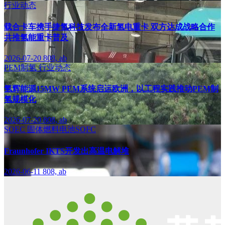
行业动态
载合卡车携手捷氢科技发布全新氢电重卡 双方达成战略合作
共推氢能重卡普及
2026-07-20
808, ab
PEM制氢
行业动态
氢辉能源15MW PEM系统启运欧洲，以工程实践推动PEM制
氢规模化
2026-07-20
808, ab
SOEC
固体燃料电池SOFC
Fraunhofer IKTS开发出高温电解堆
2026-06-11
808, ab