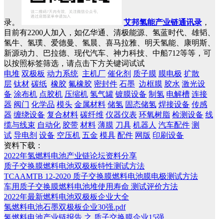
录。
艾邦氢能产业链通讯录
，
目前有2200人加入，如亿华通、清极能源、氢蓝时代、雄韬、
氢牛、氢璞、爱德曼、氢晨、喜马拉雅、明天氢能、康明斯、
新源动力、巴拉德、现代汽车、神力科技、中船712等等，可
以按照标签筛选，请点击下方关键词试试
电堆
双极板
动力系统
主机厂
催化剂
质子膜
膜电极
扩散
层
钛材
碳纸
橡胶
氟橡胶
密封件
石墨
边框膜
胶水
激光设
备
涂布机
点胶机
压缩机
氢气罐
镀膜设备
制氢
电解槽
连接
器
阀门
化学品
模头
金属材料
储氢
固态储氢
焊接设备
传感
器
缠绕设备
复合材料
碳纤维
仪器仪表
环氧树脂
检测设备
线
缆与线束
自动化
胶带
材料
薄膜
刀具
机器人
汽车配件
测
试
导电剂
设备
空压机
五金
模具
配件
网版
印刷设备
资料下载：
2022年氢燃料电池产业链论坛资料分享
质子交换膜燃料电池双极板特性测试方法
TCAAMTB 12-2020 质子交换膜燃料电池膜电极测试方法
车用质子交换膜燃料电池堆使用寿命 测试评价方法
2022年最新燃料电池双极板企业大全
氢燃料电池石墨双极板企业30强.pdf
氢燃料电池产业链报告 之 质子交换膜企业15强