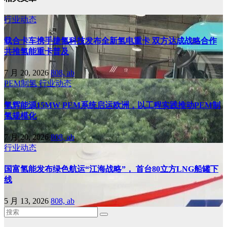
行业动态
载合卡车携手捷氢科技发布全新氢电重卡 双方达成战略合作
共推氢能重卡普及
7 月 20, 2026
808, ab
PEM制氢
行业动态
氢辉能源15MW PEM系统启运欧洲，以工程实践推动PEM制
氢规模化
7 月 20, 2026
808, ab
行业动态
国富氢能发布绿色航运“江海战略”， 首台80立方LNG船罐下
线
5 月 13, 2026
808, ab