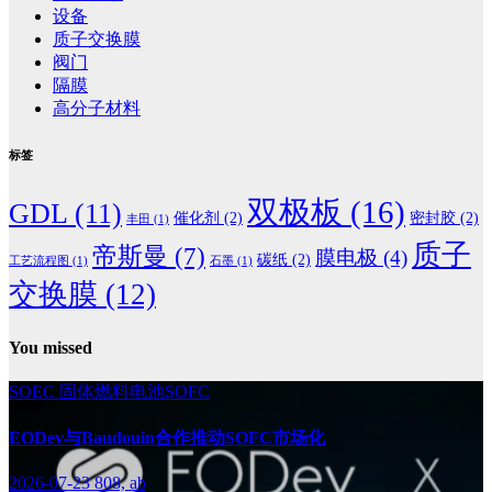
设备
质子交换膜
阀门
隔膜
高分子材料
标签
双极板
(16)
GDL
(11)
催化剂
(2)
密封胶
(2)
丰田
(1)
质子
帝斯曼
(7)
膜电极
(4)
碳纸
(2)
工艺流程图
(1)
石墨
(1)
交换膜
(12)
You missed
SOEC
固体燃料电池SOFC
EODev与Baudouin合作推动SOFC市场化
2026-07-23
808, ab