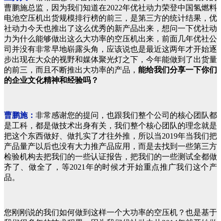
曹鹏施总监，因为我们知道在2022年优社动力荣登中国氢燃料
电池空压机出货规模排行榜的前三，是第三方的统计结果，优
社动力今天也推出了这么优秀的新产品出来，想问一下优社动
力为什么能够做出这么大功率的空压机出来，前面几年优社公
司并没有非常早地崭露头角，应该说也是最近这两年才开始逐
步出现在大众的视野和媒体聚光灯之下，今年能做到了出货量
的前三，而且不断推出大功率的产品，
能给我们分享一下你们
的企业文化精神和经验吗？
曹鹏施：
非常感谢您的提问，也跟我们整个公司的核心团队都
是工科，都是做技术出身有关，我们整个核心团队的理念就是
把这个东西做好、做扎实了才往外推，所以当2019年当我们把
产品量产以后也没有大力推产品应用，而是去找到一些第三方
检验机构去把我们的一些认证报告，把我们的一些测试全都做
齐了、做全了，等2021年的时候才开始重点推广我们这个产
品。
您刚刚说的我们如何做到这样一个大功率的空压机？也是基于