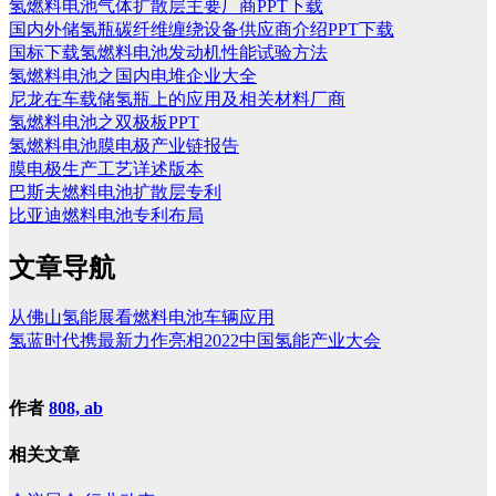
氢燃料电池气体扩散层主要厂商PPT下载
国内外储氢瓶碳纤维缠绕设备供应商介绍PPT下载
国标下载氢燃料电池发动机性能试验方法
氢燃料电池之国内电堆企业大全
尼龙在车载储氢瓶上的应用及相关材料厂商
氢燃料电池之双极板PPT
氢燃料电池膜电极产业链报告
膜电极生产工艺详述版本
巴斯夫燃料电池扩散层专利
比亚迪燃料电池专利布局
文章导航
从佛山氢能展看燃料电池车辆应用
氢蓝时代携最新力作亮相2022中国氢能产业大会
作者
808, ab
相关文章