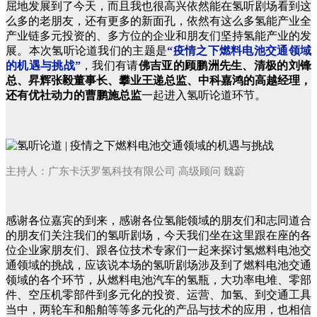
屈地发展到了今天，而且我也很高兴依然能在氢听剧场看到这
么多的老朋友，还有更多的新面孔，依然有这么多氢能产业全
产业链多元投资的、多方位的企业和朋友们坚持氢能产业的发
展。本次氢听论道我们的主题是
“疫情之下燃料电池交通领域
的机遇与挑战”
，我们有请
佛吉亚的顾鹏洲先生、清极的刘锋
总、昇辉张毅董事长、攀业王递总监、中科嘉鸿的高越经理，
还有优社动力的曹鹏施总监
一起进入氢听论道环节。
主持人：广东卡沃罗氢科技有限公司 高级顾问 魏蔚
感谢各位嘉宾的到来，感谢各位氢能领域的朋友们和志同道合
的朋友们关注我们的氢听剧场，今天我们坐在这里跟在座的各
位企业家朋友们、跟各位技术专家们一起来探讨氢燃料电池交
通领域的挑战，应该说本场的氢听剧场涉及到了燃料电池交通
领域的各个环节，从燃料电池汽车的氢瓶，大功率电堆、零部
件、空压机零部件到多元化的投资、运营、加氢、到交通工具
当中，两轮车和船舶等等多元化的产品与技术的应用，也相信