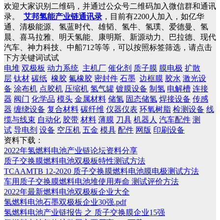
欢迎大家识别二维码，并通过公众号二维码加入微信群和通讯
录。
艾邦氢能产业链通讯录
，目前有2200人加入，如亿华
通、清极能源、氢蓝时代、雄韬、氢牛、氢璞、爱德曼、氢
晨、喜马拉雅、明天氢能、康明斯、新源动力、巴拉德、现代
汽车、神力科技、中船712等等，可以按照标签筛选，请点击
下方关键词试试
电堆
双极板
动力系统
主机厂
催化剂
质子膜
膜电极
扩散
层
钛材
碳纸
橡胶
氟橡胶
密封件
石墨
边框膜
胶水
激光设
备
涂布机
点胶机
压缩机
氢气罐
镀膜设备
制氢
电解槽
连接
器
阀门
化学品
模头
金属材料
储氢
固态储氢
焊接设备
传感
器
缠绕设备
复合材料
碳纤维
仪器仪表
环氧树脂
检测设备
线
缆与线束
自动化
胶带
材料
薄膜
刀具
机器人
汽车配件
测
试
导电剂
设备
空压机
五金
模具
配件
网版
印刷设备
资料下载：
2022年氢燃料电池产业链论坛资料分享
质子交换膜燃料电池双极板特性测试方法
TCAAMTB 12-2020 质子交换膜燃料电池膜电极测试方法
车用质子交换膜燃料电池堆使用寿命 测试评价方法
2022年最新燃料电池双极板企业大全
氢燃料电池石墨双极板企业30强.pdf
氢燃料电池产业链报告 之 质子交换膜企业15强