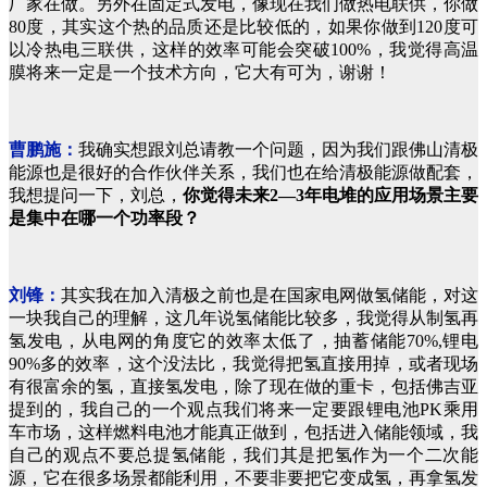
厂家在做。另外在固定式发电，像现在我们做热电联供，你做
80度，其实这个热的品质还是比较低的，如果你做到120度可
以冷热电三联供，这样的效率可能会突破100%，我觉得高温
膜将来一定是一个技术方向，它大有可为，谢谢！
曹鹏施：
我确实想跟刘总请教一个问题，因为我们跟佛山清极
能源也是很好的合作伙伴关系，我们也在给清极能源做配套，
我想提问一下，刘总，
你觉得未来2—3年电堆的应用场景主要
是集中在哪一个功率段？
刘锋：
其实我在加入清极之前也是在国家电网做氢储能，对这
一块我自己的理解，这几年说氢储能比较多，我觉得从制氢再
氢发电，从电网的角度它的效率太低了，抽蓄储能70%,锂电
90%多的效率，这个没法比，我觉得把氢直接用掉，或者现场
有很富余的氢，直接氢发电，除了现在做的重卡，包括佛吉亚
提到的，我自己的一个观点我们将来一定要跟锂电池PK乘用
车市场，这样燃料电池才能真正做到，包括进入储能领域，我
自己的观点不要总提氢储能，我们其是把氢作为一个二次能
源，它在很多场景都能利用，不要非要把它变成氢，再拿氢发