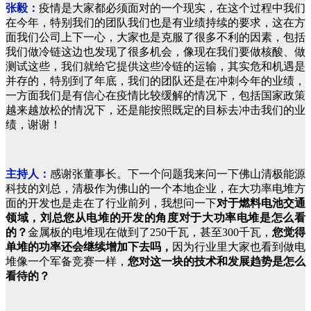
张毅：
疫情是大家都必须面对的一个现实，在这个过程中我们
在今年，特别我们的团队我们也是有业绩持续的要求，这在方
面我们公司上下一心，大家也是克服了很多不利的因素，包括
我们做冷链这边也发现了很多机会，像现在我们要做核酸、做
测试这些，我们就给它提供这些冷链的运输，其实危和机遇是
并存的，特别到了年底，我们的团队还是在冲刺今年的业绩，
一方面我们是有信心在疫情比较缓解的情况下，包括国家政策
越来越放松的情况下，还是能按照既定的目标去冲击我们的业
绩，谢谢！
主持人：
感谢张董事长。
下一个问题我来问一下佛山清极能源
科技的刘总，清极作为佛山的一个本地企业，在大功率电堆方
面的开发也是走在了行业前列，我想问一下
对于燃料电池交通
领域，刘总您从电堆的开发的角度对于大功率电堆是怎么看
的？
金属板的电堆现在做到了250千瓦，甚至300千瓦，
您觉得
单堆的功率还会继续增加下去吗，
因为行业里大家也看到做电
堆像一个军备竞赛一样，
您对这一块的技术和发展趋势是怎么
看待的？