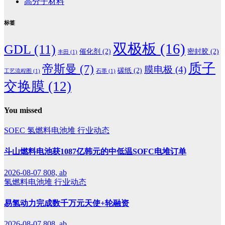
高分子材料
标签
双极板
(16)
GDL
(11)
催化剂
(2)
密封胶
(2)
丰田
(1)
质子
帝斯曼
(7)
膜电极
(4)
碳纸
(2)
工艺流程图
(1)
石墨
(1)
交换膜
(12)
You missed
SOEC
氢燃料电池堆
行业动态
斗山燃料电池获1087亿韩元的中低温SOFC电堆订单
2026-08-07
808, ab
氢燃料电池堆
行业动态
易氢动力完成数千万元天使+轮融资
2026-08-07
808, ab