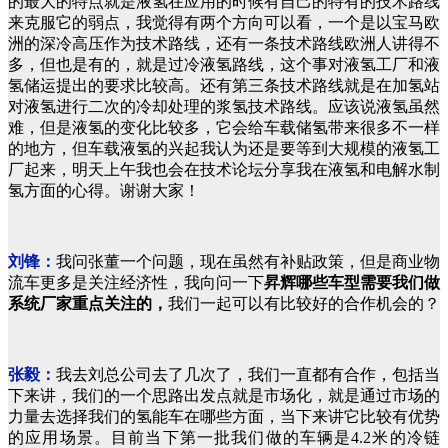
的最大的特点就是液氢在应用的时候有自己的特有的技术路线
来克服它的弱点，我觉得有两个方向可以看，一个是以宝马欧
洲的深冷高压作为技术路线，还有一条技术路线欧洲人讲得不
多，但也是有的，就是过冷液氢路线，这个事对液氢工厂和液
氢储运提出的要求比较高。还有第三条技术路线就是在加氢站
对液氢进行二次的冷却处理的浆氢技术路线。应该说液氢虽然
难，但是液氢的变化比较多，它会给车载储氢带来很多不一样
的地方，但车载液氢的兴起我认为还是要等到大规模的液氢工
厂起来，明天上午我也会在技术论坛分享我在液氢和电解水制
氢方面的心得。
谢谢大家！
刘锋：
我问张董一个问题，现在虽然有补贴政策，但是商业物
流车更多是关注经济性，我向问一下
昇辉哪些车型需要我们做
系统厂家重点关注的，
我们一起可以有比较好的合作机会的？
张毅：
我去刘总公司去了几次了，我们一直都有合作，包括当
下来讲，我们的一个思路出发点就是市场化，就是通过市场的
力量去选择我们的氢能车在哪些方面，当下来讲它比较有优势
的应用场景。目前当下第一批我们做的车辆是4.2米的冷链