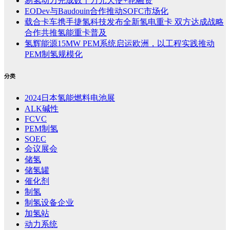
易氢动力完成数千万元天使+轮融资
EODev与Baudouin合作推动SOFC市场化
载合卡车携手捷氢科技发布全新氢电重卡 双方达成战略
合作共推氢能重卡普及
氢辉能源15MW PEM系统启运欧洲，以工程实践推动
PEM制氢规模化
分类
2024日本氢能燃料电池展
ALK碱性
FCVC
PEM制氢
SOEC
会议展会
储氢
储氢罐
催化剂
制氢
制氢设备企业
加氢站
动力系统