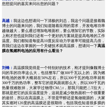
您想提问的嘉宾来问出您的问题？
高越：
我这边也想请问一下清极的刘总，我这个问题是接着魏
博士的问题来问的，我们知道随着应用的需求，开发电堆功率
越做越大，要么通过增加电堆面积，要么增加它的节数，实际
上刚才您也提到我们还有一个更好的方案就是提高电堆的工作
温度。我们都知道每提高10度反应动力学速率可能提高几倍，
而我们这边在掌握的一个关键技术就高温膜，想请问一下
高温
膜在氢燃料电池的应用有什么看法？
刘锋：
高温膜我觉得是一个特别好的技术，刚才提到像魏博士
问的车的功率这么大，包括整车厂做300千瓦以上的，因为燃
料电池的效率大概就在50%左右，所以300千瓦的电功率就有
300千万的热功率，整车它的迎风面就那么大，所以300千瓦的
热量很难散掉，大家学过物理CM△t，那我只能把△T拉大，
那就是把它的反应温度提升，这就是减少散热面积一个很重要
的途径，所以在高温膜上，不管是甲醇还是氢做能源的，大家
其实都对120度的高温膜还是很期待，包括我也知道很多膜的