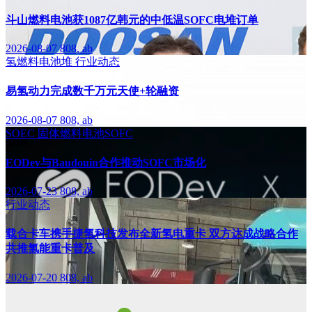
斗山燃料电池获1087亿韩元的中低温SOFC电堆订单
2026-08-07
808, ab
氢燃料电池堆
行业动态
易氢动力完成数千万元天使+轮融资
2026-08-07
808, ab
SOEC
固体燃料电池SOFC
EODev与Baudouin合作推动SOFC市场化
2026-07-23
808, ab
行业动态
载合卡车携手捷氢科技发布全新氢电重卡 双方达成战略合作
共推氢能重卡普及
2026-07-20
808, ab