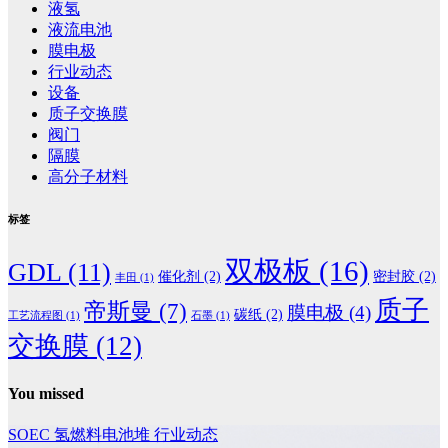
液氢
液流电池
膜电极
行业动态
设备
质子交换膜
阀门
隔膜
高分子材料
标签
双极板
(16)
GDL
(11)
催化剂
(2)
密封胶
(2)
丰田
(1)
质子
帝斯曼
(7)
膜电极
(4)
碳纸
(2)
工艺流程图
(1)
石墨
(1)
交换膜
(12)
You missed
SOEC
氢燃料电池堆
行业动态