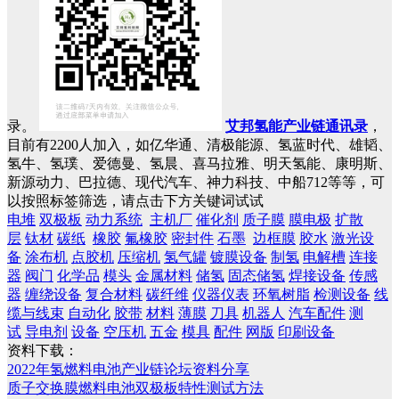
录。
艾邦氢能产业链通讯录
，
目前有2200人加入，如亿华通、清极能源、氢蓝时代、雄韬、
氢牛、氢璞、爱德曼、氢晨、喜马拉雅、明天氢能、康明斯、
新源动力、巴拉德、现代汽车、神力科技、中船712等等，可
以按照标签筛选，请点击下方关键词试试
电堆
双极板
动力系统
主机厂
催化剂
质子膜
膜电极
扩散
层
钛材
碳纸
橡胶
氟橡胶
密封件
石墨
边框膜
胶水
激光设
备
涂布机
点胶机
压缩机
氢气罐
镀膜设备
制氢
电解槽
连接
器
阀门
化学品
模头
金属材料
储氢
固态储氢
焊接设备
传感
器
缠绕设备
复合材料
碳纤维
仪器仪表
环氧树脂
检测设备
线
缆与线束
自动化
胶带
材料
薄膜
刀具
机器人
汽车配件
测
试
导电剂
设备
空压机
五金
模具
配件
网版
印刷设备
资料下载：
2022年氢燃料电池产业链论坛资料分享
质子交换膜燃料电池双极板特性测试方法