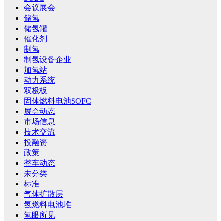
会议展会
储氢
储氢罐
催化剂
制氢
制氢设备企业
加氢站
动力系统
双极板
固体燃料电池SOFC
展会动态
市场信息
技术交流
投融资
政策
整车动态
未分类
标准
气体扩散层
氢燃料电池堆
氢眼所见