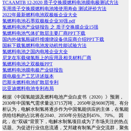
TCAAMTB 12-2020 质子交换膜燃料电池膜电极测试方法
车用质子交换膜燃料电池堆使用寿命 测试评价方法
2022年最新燃料电池双极板企业大全
氢燃料电池石墨双极板企业30强.pdf
氢燃料电池产业链报告 之 质子交换膜企业15强
氢燃料电池气体扩散层主要厂商PPT下载
国内外储氢瓶碳纤维缠绕设备供应商介绍PPT下载
国标下载氢燃料电池发动机性能试验方法
氢燃料电池之国内电堆企业大全
尼龙在车载储氢瓶上的应用及相关材料厂商
氢燃料电池之双极板PPT
氢燃料电池膜电极产业链报告
膜电极生产工艺详述版本
巴斯夫燃料电池扩散层专利
比亚迪燃料电池专利布局
根据《中国氢能源及燃料电池产业白皮书（2020）》预测，
2030年中国氢气需求量达3715万吨，2050年达9690万吨。有分
析认为，电解水制氢将逐步作为中国氢能供应的主体，在氢能
供给结构的占比将在2040、2050年分别达到45%、70%。
因
此，在“双碳”背景下，电解水制氢项目成为了市场关注的热点
话题。为促进行业信息流通，艾邦建有制氢产业交流群，聚焦