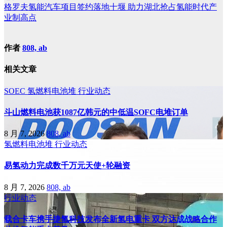
格罗夫氢能汽车项目签约落地十堰 助力湖北抢占氢能时代产
业制高点
作者
808, ab
相关文章
SOEC
氢燃料电池堆
行业动态
斗山燃料电池获1087亿韩元的中低温SOFC电堆订单
8 月 7, 2026
808, ab
氢燃料电池堆
行业动态
易氢动力完成数千万元天使+轮融资
8 月 7, 2026
808, ab
行业动态
载合卡车携手捷氢科技发布全新氢电重卡 双方达成战略合作