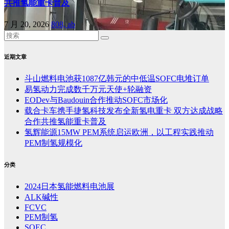
共推氢能重卡普及
7 月 20, 2026
808, ab
近期文章
斗山燃料电池获1087亿韩元的中低温SOFC电堆订单
易氢动力完成数千万元天使+轮融资
EODev与Baudouin合作推动SOFC市场化
载合卡车携手捷氢科技发布全新氢电重卡 双方达成战略
合作共推氢能重卡普及
氢辉能源15MW PEM系统启运欧洲，以工程实践推动
PEM制氢规模化
分类
2024日本氢能燃料电池展
ALK碱性
FCVC
PEM制氢
SOEC