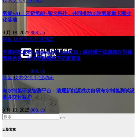
技术交流
行业动态
氢能+AI！云韬氢能×智卡科技，共同推动18吨氢能重卡商业
化落地
9 月 18, 2025
808, ab
储氢
技术交流
行业动态
卡涞科技发布ColeitecHyPVesselTM：碳纤维干法缠绕IV型储
氢瓶首发，技术突破翘首万亿新赛道
9 月 10, 2025
808, ab
制氢
技术交流
行业动态
海水制氢研发智测平台：清耀新能源成功自研海水制氢测试设
备并交付客户
9 月 10, 2025
808, ab
近期文章