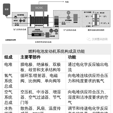
燃料电池发动机系统构成及功能
组成
主要零部件
功能
电堆
膜电极、绝缘板、双极
通过电化学反应输出电
板、歧管和支承结构等
流
氢气
循环泵/喷射器、电磁
向电堆连续供应符合压
系统
阀、比例阀、单向阀等
力和纯度要求的氢气
总成
空气
空压机、中冷器、增湿
向电堆供应符合压力、
系统
器、空气过滤器、节气
湿度和洁净度要求的空
总成
门等
气
水热
散热器、风扇、温度传
调节和传递电化学反应