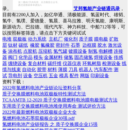
录。
艾邦氢能产业链通讯录
，
目前有2200人加入，如亿华通、清极能源、氢蓝时代、雄韬、
氢牛、氢璞、爱德曼、氢晨、喜马拉雅、明天氢能、康明斯、
新源动力、巴拉德、现代汽车、神力科技、中船712等等，可
以按照标签筛选，请点击下方关键词试试
电堆
双极板
动力系统
主机厂
催化剂
质子膜
膜电极
扩散
层
钛材
碳纸
橡胶
氟橡胶
密封件
石墨
边框膜
胶水
激光设
备
涂布机
点胶机
压缩机
氢气罐
镀膜设备
制氢
电解槽
连接
器
阀门
化学品
模头
金属材料
储氢
固态储氢
焊接设备
传感
器
缠绕设备
复合材料
碳纤维
仪器仪表
环氧树脂
检测设备
线
缆与线束
自动化
胶带
材料
薄膜
刀具
机器人
汽车配件
测
试
导电剂
设备
空压机
五金
模具
配件
网版
印刷设备
资料下载：
2022年氢燃料电池产业链论坛资料分享
质子交换膜燃料电池双极板特性测试方法
TCAAMTB 12-2020 质子交换膜燃料电池膜电极测试方法
车用质子交换膜燃料电池堆使用寿命 测试评价方法
2022年最新燃料电池双极板企业大全
氢燃料电池石墨双极板企业30强.pdf
氢燃料电池产业链报告 之 质子交换膜企业15强