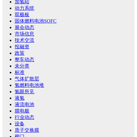
加氢站
动力系统
双极板
固体燃料电池SOFC
展会动态
市场信息
技术交流
投融资
政策
整车动态
未分类
标准
气体扩散层
氢燃料电池堆
氢眼所见
液氢
液流电池
膜电极
行业动态
设备
质子交换膜
阀门