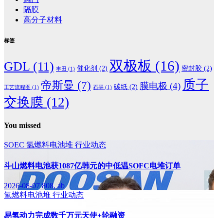
隔膜
高分子材料
标签
双极板
(16)
GDL
(11)
催化剂
(2)
密封胶
(2)
丰田
(1)
质子
帝斯曼
(7)
膜电极
(4)
碳纸
(2)
工艺流程图
(1)
石墨
(1)
交换膜
(12)
You missed
SOEC
氢燃料电池堆
行业动态
斗山燃料电池获1087亿韩元的中低温SOFC电堆订单
2026-08-07
808, ab
氢燃料电池堆
行业动态
易氢动力完成数千万元天使+轮融资