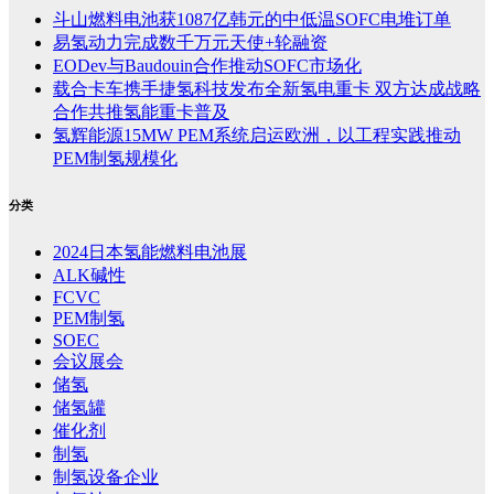
斗山燃料电池获1087亿韩元的中低温SOFC电堆订单
易氢动力完成数千万元天使+轮融资
EODev与Baudouin合作推动SOFC市场化
载合卡车携手捷氢科技发布全新氢电重卡 双方达成战略
合作共推氢能重卡普及
氢辉能源15MW PEM系统启运欧洲，以工程实践推动
PEM制氢规模化
分类
2024日本氢能燃料电池展
ALK碱性
FCVC
PEM制氢
SOEC
会议展会
储氢
储氢罐
催化剂
制氢
制氢设备企业