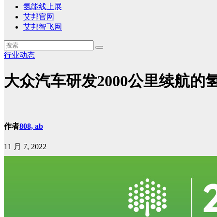
氢能线上展
艾邦官网
艾邦智飞网
行业动态
大众汽车研发2000公里续航的
作者
808, ab
11 月 7, 2022