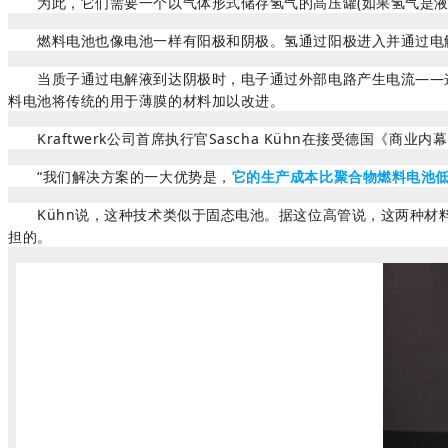
为此，它们需要一个以气体形式储存氢气的高压罐(如果氢气是液
燃料电池也像电池一样有阳极和阴极。氢通过阳极进入并通过电解质膜
当质子通过电解液到达阴极时，电子通过外部电路产生电流——这就
料电池将传统的用于薄膜的材料加以改进。
Kraftwerk公司首席执行官Sascha Kühn在接受德国《商
“我们解决方案的一大优势是，
它的生产成本比聚合物燃料电池
Kühn说，这种技术类似于固态电池。据这位高管说，这两种材料
担的。