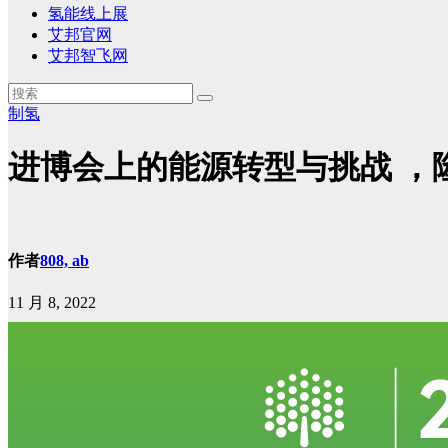
氢能线上展
艾邦官网
艾邦智飞网
制氢
进博会上的能源转型与挑战 ，
作者
808, ab
11 月 8, 2022