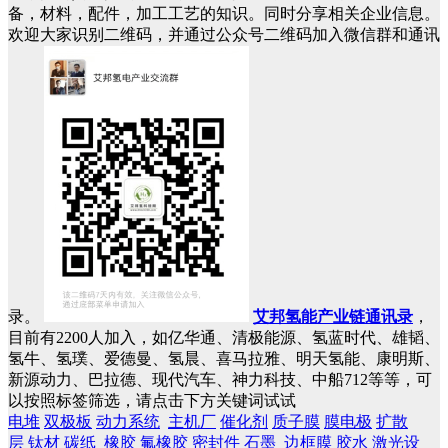
备，材料，配件，加工工艺的知识。同时分享相关企业信息。
欢迎大家识别二维码，并通过公众号二维码加入微信群和通讯
录。
艾邦氢能产业链通讯录
，
目前有2200人加入，如亿华通、清极能源、氢蓝时代、雄韬、
氢牛、氢璞、爱德曼、氢晨、喜马拉雅、明天氢能、康明斯、
新源动力、巴拉德、现代汽车、神力科技、中船712等等，可
以按照标签筛选，请点击下方关键词试试
电堆
双极板
动力系统
主机厂
催化剂
质子膜
膜电极
扩散
层
钛材
碳纸
橡胶
氟橡胶
密封件
石墨
边框膜
胶水
激光设