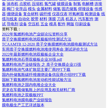
备
涂布机
点胶机
压缩机
氢气罐
镀膜设备
制氢
电解槽
连接
器
阀门
化学品
模头
金属材料
储氢
固态储氢
焊接设备
传感
器
缠绕设备
复合材料
碳纤维
仪器仪表
环氧树脂
检测设备
线
缆与线束
自动化
胶带
材料
薄膜
刀具
机器人
汽车配件
测
试
导电剂
设备
空压机
五金
模具
配件
网版
印刷设备
资料下载：
2022年氢燃料电池产业链论坛资料分享
质子交换膜燃料电池双极板特性测试方法
TCAAMTB 12-2020 质子交换膜燃料电池膜电极测试方法
车用质子交换膜燃料电池堆使用寿命 测试评价方法
2022年最新燃料电池双极板企业大全
氢燃料电池石墨双极板企业30强.pdf
氢燃料电池产业链报告 之 质子交换膜企业15强
氢燃料电池气体扩散层主要厂商PPT下载
国内外储氢瓶碳纤维缠绕设备供应商介绍PPT下载
国标下载氢燃料电池发动机性能试验方法
氢燃料电池之国内电堆企业大全
尼龙在车载储氢瓶上的应用及相关材料厂商
氢燃料电池之双极板PPT
氢燃料电池膜电极产业链报告
膜电极生产工艺详述版本