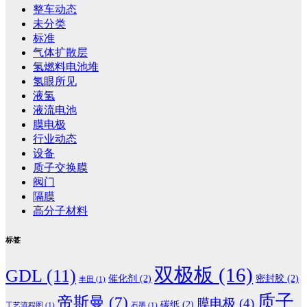
整车动态
未分类
标准
气体扩散层
氢燃料电池堆
氢眼所见
液氢
液流电池
膜电极
行业动态
设备
质子交换膜
阀门
隔膜
高分子材料
标签
双极板
(16)
GDL
(11)
催化剂
(2)
密封胶
(2)
丰田
(1)
质子
帝斯曼
(7)
膜电极
(4)
碳纸
(2)
工艺流程图
(1)
石墨
(1)