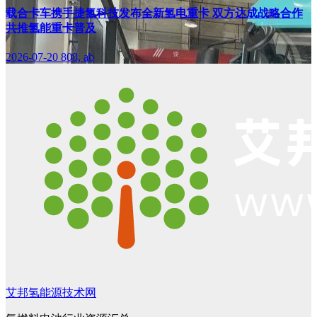
载合卡车携手捷氢科技发布全新氢电重卡 双方达成战略合作
共推氢能重卡普及
2026-07-20
808, ab
艾邦氢能源技术网