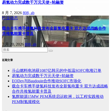
易氢动力完成数千万元天使+轮融资
8 月 7, 2026
808, ab
行业动态
载合卡车携手捷氢科技发布全新氢电重卡 双方达成战略合作
共推氢能重卡普及
7 月 20, 2026
808, ab
近期文章
斗山燃料电池获1087亿韩元的中低温SOFC电堆订单
易氢动力完成数千万元天使+轮融资
EODev与Baudouin合作推动SOFC市场化
载合卡车携手捷氢科技发布全新氢电重卡 双方达成战略
合作共推氢能重卡普及
氢辉能源15MW PEM系统启运欧洲，以工程实践推动
PEM制氢规模化