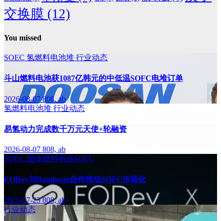
交换膜
(12)
You missed
SOEC
氢燃料电池堆
行业动态
斗山燃料电池获1087亿韩元的中低温SOFC电堆订单
2026-08-07
808, ab
氢燃料电池堆
行业动态
易氢动力完成数千万元天使+轮融资
2026-08-07
808, ab
SOEC
固体燃料电池SOFC
EODev与Baudouin合作推动SOFC市场化
2026-07-23
808, ab
行业动态