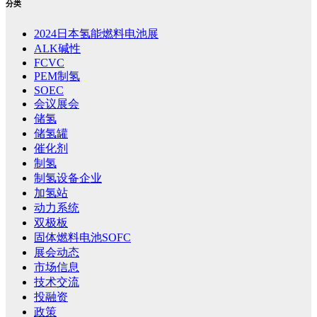
分类
2024日本氢能燃料电池展
ALK碱性
FCVC
PEM制氢
SOEC
会议展会
储氢
储氢罐
催化剂
制氢
制氢设备企业
加氢站
动力系统
双极板
固体燃料电池SOFC
展会动态
市场信息
技术交流
投融资
政策