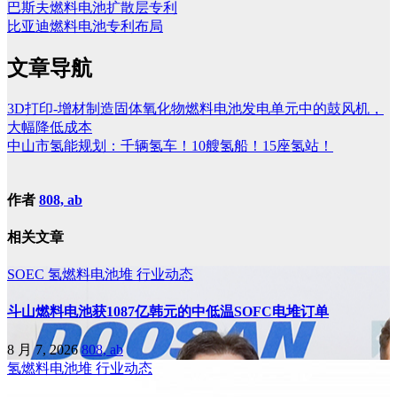
巴斯夫燃料电池扩散层专利
比亚迪燃料电池专利布局
文章导航
3D打印-增材制造固体氧化物燃料电池发电单元中的鼓风机，
大幅降低成本
中山市氢能规划：千辆氢车！10艘氢船！15座氢站！
作者
808, ab
相关文章
SOEC
氢燃料电池堆
行业动态
斗山燃料电池获1087亿韩元的中低温SOFC电堆订单
8 月 7, 2026
808, ab
氢燃料电池堆
行业动态