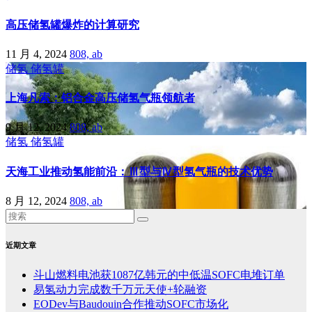
高压储氢罐爆炸的计算研究
11 月 4, 2024
808, ab
储氢
储氢罐
上海凡索：铝合金高压储氢气瓶领航者
9 月 12, 2024
808, ab
储氢
储氢罐
天海工业推动氢能前沿：Ⅲ型与Ⅳ型氢气瓶的技术优势
8 月 12, 2024
808, ab
近期文章
斗山燃料电池获1087亿韩元的中低温SOFC电堆订单
易氢动力完成数千万元天使+轮融资
EODev与Baudouin合作推动SOFC市场化