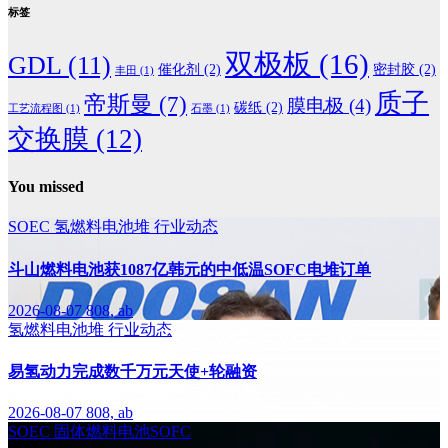
标签
双极板
(16)
GDL
(11)
催化剂
(2)
密封胶
(2)
丰田
(1)
质子
帝斯曼
(7)
膜电极
(4)
碳纸
(2)
工艺流程图
(1)
石墨
(1)
交换膜
(12)
You missed
SOEC
氢燃料电池堆
行业动态
斗山燃料电池获1087亿韩元的中低温SOFC电堆订单
2026-08-07
808, ab
氢燃料电池堆
行业动态
易氢动力完成数千万元天使+轮融资
2026-08-07
808, ab
SOEC
固体燃料电池SOFC