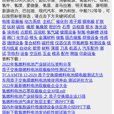
目前有2200人加入，如亿华通、清极能源、氢蓝时代、雄韬、
氢牛、氢璞、爱德曼、氢晨、喜马拉雅、明天氢能、康明斯、
新源动力、巴拉德、现代汽车、神力科技、中船712等等，可
以按照标签筛选，请点击下方关键词试试
电堆
双极板
动力系统
主机厂
催化剂
质子膜
膜电极
扩散
层
钛材
碳纸
橡胶
氟橡胶
密封件
石墨
边框膜
胶水
激光设
备
涂布机
点胶机
压缩机
氢气罐
镀膜设备
制氢
电解槽
连接
器
阀门
化学品
模头
金属材料
储氢
固态储氢
焊接设备
传感
器
缠绕设备
复合材料
碳纤维
仪器仪表
环氧树脂
检测设备
线
缆与线束
自动化
胶带
材料
薄膜
刀具
机器人
汽车配件
测
试
导电剂
设备
空压机
五金
模具
配件
网版
印刷设备
资料下载：
2022年氢燃料电池产业链论坛资料分享
质子交换膜燃料电池双极板特性测试方法
TCAAMTB 12-2020 质子交换膜燃料电池膜电极测试方法
车用质子交换膜燃料电池堆使用寿命 测试评价方法
2022年最新燃料电池双极板企业大全
氢燃料电池石墨双极板企业30强.pdf
氢燃料电池产业链报告 之 质子交换膜企业15强
氢燃料电池气体扩散层主要厂商PPT下载
国内外储氢瓶碳纤维缠绕设备供应商介绍PPT下载
国标下载氢燃料电池发动机性能试验方法