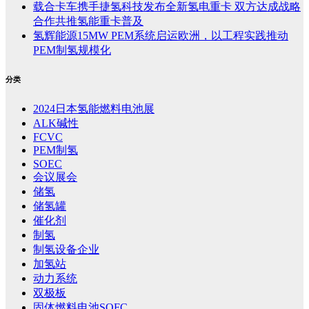
载合卡车携手捷氢科技发布全新氢电重卡 双方达成战略
合作共推氢能重卡普及
氢辉能源15MW PEM系统启运欧洲，以工程实践推动
PEM制氢规模化
分类
2024日本氢能燃料电池展
ALK碱性
FCVC
PEM制氢
SOEC
会议展会
储氢
储氢罐
催化剂
制氢
制氢设备企业
加氢站
动力系统
双极板
固体燃料电池SOFC