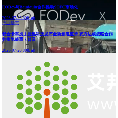
EODev与Baudouin合作推动SOFC市场化
2026-07-23
808, ab
行业动态
载合卡车携手捷氢科技发布全新氢电重卡 双方达成战略合作
共推氢能重卡普及
2026-07-20
808, ab