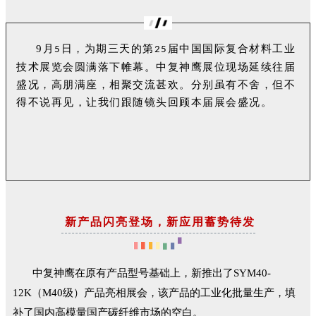
9月
日，为期三天的第
届中国国际复合材料工业
5
25
技术展览会圆满落下帷幕。
中复神鹰展位现场延续往届
盛况，高朋满座，相聚交流甚欢。分别虽有不舍，但不
得不说再见，让我们跟随镜头回顾本届展会盛况
。
新产品闪亮登场，新应用蓄势待发
中复神鹰在原有产品型号基础上，新推出了SYM40-
12K（
M40
级）产品亮相展会，该产品的工业化批量生产，填
补了国内高模量国产碳纤维市场的空白。