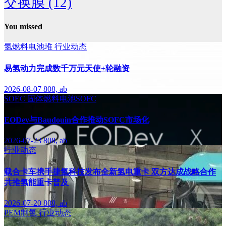
交换膜
(12)
You missed
氢燃料电池堆
行业动态
易氢动力完成数千万元天使+轮融资
2026-08-07
808, ab
SOEC
固体燃料电池SOFC
EODev与Baudouin合作推动SOFC市场化
2026-07-23
808, ab
行业动态
载合卡车携手捷氢科技发布全新氢电重卡 双方达成战略合作
共推氢能重卡普及
2026-07-20
808, ab
PEM制氢
行业动态