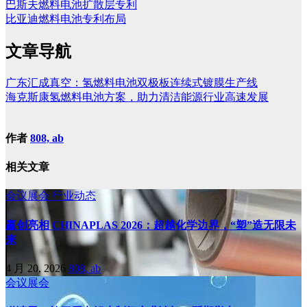
巴斯夫燃料电池扩散层专利
比亚迪燃料电池专利布局
文章导航
广东汇成真空：氢燃料电池双极板连续式镀膜生产线
海克斯康氢燃料电池方案，助力清洁能源行业高速发展
作者
808, ab
相关文章
会议展会
行业动态
赢创亮相 CHINAPLAS 2026：超越化学边界，“塑”造无限未
来
4 月 20, 2026
808, ab
会议展会