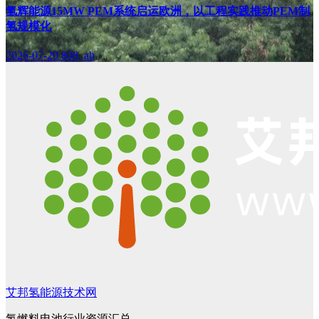
氢辉能源15MW PEM系统启运欧洲，以工程实践推动PEM制
氢规模化
2026-07-20
808, ab
艾邦氢能源技术网
氢燃料电池行业资源汇总