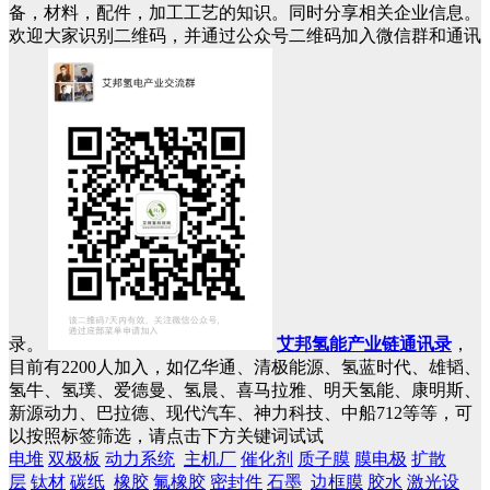
备，材料，配件，加工工艺的知识。同时分享相关企业信息。
欢迎大家识别二维码，并通过公众号二维码加入微信群和通讯
录。
艾邦氢能产业链通讯录
，
目前有2200人加入，如亿华通、清极能源、氢蓝时代、雄韬、
氢牛、氢璞、爱德曼、氢晨、喜马拉雅、明天氢能、康明斯、
新源动力、巴拉德、现代汽车、神力科技、中船712等等，可
以按照标签筛选，请点击下方关键词试试
电堆
双极板
动力系统
主机厂
催化剂
质子膜
膜电极
扩散
层
钛材
碳纸
橡胶
氟橡胶
密封件
石墨
边框膜
胶水
激光设