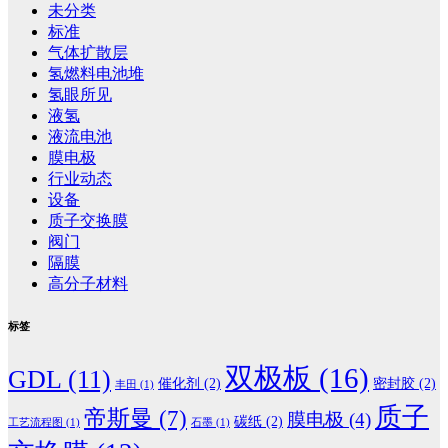
未分类
标准
气体扩散层
氢燃料电池堆
氢眼所见
液氢
液流电池
膜电极
行业动态
设备
质子交换膜
阀门
隔膜
高分子材料
标签
双极板
(16)
GDL
(11)
催化剂
(2)
密封胶
(2)
丰田
(1)
质子
帝斯曼
(7)
膜电极
(4)
碳纸
(2)
工艺流程图
(1)
石墨
(1)