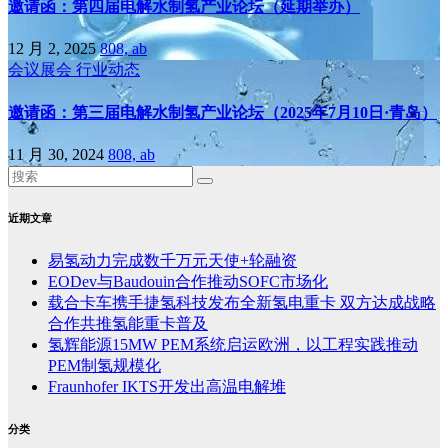
邀请函：第四届电解水制氢产业论坛（延期举办）
12 月 2, 2025
808, ab
会议展会
行业动态
邀请函：第三届电解水制氢产业论坛（2025年7月10日·青岛）
11 月 30, 2024
808, ab
近期文章
易氢动力完成数千万元天使+轮融资
EODev与Baudouin合作推动SOFC市场化
载合卡车携手捷氢科技发布全新氢电重卡 双方达成战略
合作共推氢能重卡普及
氢辉能源15MW PEM系统启运欧洲，以工程实践推动
PEM制氢规模化
Fraunhofer IKTS开发出高温电解堆
分类