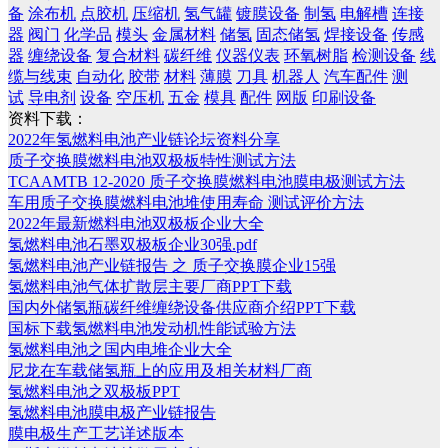
备
涂布机
点胶机
压缩机
氢气罐
镀膜设备
制氢
电解槽
连接
器
阀门
化学品
模头
金属材料
储氢
固态储氢
焊接设备
传感
器
缠绕设备
复合材料
碳纤维
仪器仪表
环氧树脂
检测设备
线
缆与线束
自动化
胶带
材料
薄膜
刀具
机器人
汽车配件
测
试
导电剂
设备
空压机
五金
模具
配件
网版
印刷设备
资料下载：
2022年氢燃料电池产业链论坛资料分享
质子交换膜燃料电池双极板特性测试方法
TCAAMTB 12-2020 质子交换膜燃料电池膜电极测试方法
车用质子交换膜燃料电池堆使用寿命 测试评价方法
2022年最新燃料电池双极板企业大全
氢燃料电池石墨双极板企业30强.pdf
氢燃料电池产业链报告 之 质子交换膜企业15强
氢燃料电池气体扩散层主要厂商PPT下载
国内外储氢瓶碳纤维缠绕设备供应商介绍PPT下载
国标下载氢燃料电池发动机性能试验方法
氢燃料电池之国内电堆企业大全
尼龙在车载储氢瓶上的应用及相关材料厂商
氢燃料电池之双极板PPT
氢燃料电池膜电极产业链报告
膜电极生产工艺详述版本