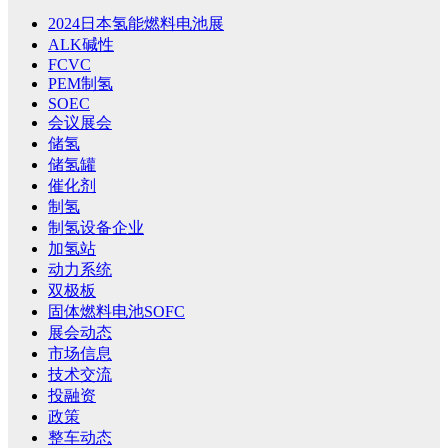
2024日本氢能燃料电池展
ALK碱性
FCVC
PEM制氢
SOEC
会议展会
储氢
储氢罐
催化剂
制氢
制氢设备企业
加氢站
动力系统
双极板
固体燃料电池SOFC
展会动态
市场信息
技术交流
投融资
政策
整车动态