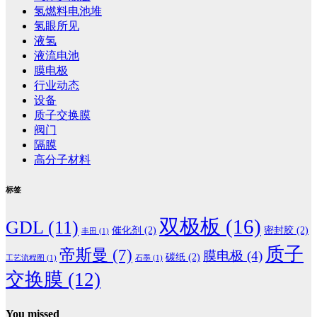
氢燃料电池堆
氢眼所见
液氢
液流电池
膜电极
行业动态
设备
质子交换膜
阀门
隔膜
高分子材料
标签
双极板
(16)
GDL
(11)
催化剂
(2)
密封胶
(2)
丰田
(1)
质子
帝斯曼
(7)
膜电极
(4)
碳纸
(2)
工艺流程图
(1)
石墨
(1)
交换膜
(12)
You missed