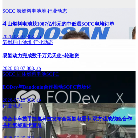
SOEC
氢燃料电池堆
行业动态
斗山燃料电池获1087亿韩元的中低温SOFC电堆订单
2026-08-07
808, ab
氢燃料电池堆
行业动态
易氢动力完成数千万元天使+轮融资
2026-08-07
808, ab
SOEC
固体燃料电池SOFC
EODev与Baudouin合作推动SOFC市场化
2026-07-23
808, ab
行业动态
载合卡车携手捷氢科技发布全新氢电重卡 双方达成战略合作
共推氢能重卡普及
2026-07-20
808, ab