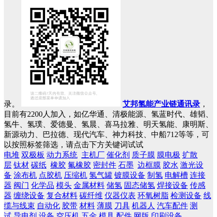
录。
艾邦氢能产业链通讯录
，
目前有2200人加入，如亿华通、清极能源、氢蓝时代、雄韬、
氢牛、氢璞、爱德曼、氢晨、喜马拉雅、明天氢能、康明斯、
新源动力、巴拉德、现代汽车、神力科技、中船712等等，可
以按照标签筛选，请点击下方关键词试试
电堆
双极板
动力系统
主机厂
催化剂
质子膜
膜电极
扩散
层
钛材
碳纸
橡胶
氟橡胶
密封件
石墨
边框膜
胶水
激光设
备
涂布机
点胶机
压缩机
氢气罐
镀膜设备
制氢
电解槽
连接
器
阀门
化学品
模头
金属材料
储氢
固态储氢
焊接设备
传感
器
缠绕设备
复合材料
碳纤维
仪器仪表
环氧树脂
检测设备
线
缆与线束
自动化
胶带
材料
薄膜
刀具
机器人
汽车配件
测
试
导电剂
设备
空压机
五金
模具
配件
网版
印刷设备