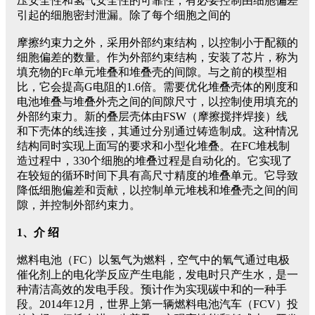
压安全性和氢气安全性的可靠性，有必要控制由细胞偏差
引起的细胞密封泄漏。除了每个细胞之间的
摩擦约束力之外，采用外部约束结构，以控制小于配额的
细胞偏差的数量。作为外部约束结构，安装了芯片，称为
填充物的Fc单元堆叠和堆叠壳的间隙。与之前的模型相
比，它会提高G电阻的1.6倍。需要优化堆叠壳体的刚度和
电池堆叠与堆叠外壳之间的间隙尺寸，以控制使用填充的
外部约束力。新的叠层壳体由FSW（摩擦搅拌焊接）线
和下壳体的线连接，其通过分别通过铸造制成。这种情况
结构同时实现上面写的要求和小型化堆叠。在FC堆栈制
造过程中，330个细胞的堆叠过程是自动化的。它实现了
在较短的循环时间下具有高尺寸精度的堆叠单元。它导致
降低细胞偏差和贡献，以控制单元堆栈和堆叠壳之间的间
隙，并控制外部约束力。
1、介 绍
燃料电池（FC）以氢气为燃料，空气中的氧气通过电极
催化剂上的电化学反应产生电能，发电时只产生水，是一
种清洁高效的发电手段。预计作为实现碳中和的一种手
段。2014年12月，世界上第一辆燃料电池汽车（FCV）投