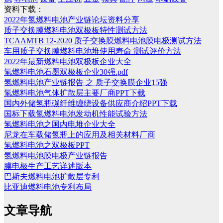
资料下载：
2022年氢燃料电池产业链论坛资料分享
质子交换膜燃料电池双极板特性测试方法
TCAAMTB 12-2020 质子交换膜燃料电池膜电极测试方法
车用质子交换膜燃料电池堆使用寿命 测试评价方法
2022年最新燃料电池双极板企业大全
氢燃料电池石墨双极板企业30强.pdf
氢燃料电池产业链报告 之 质子交换膜企业15强
氢燃料电池气体扩散层主要厂商PPT下载
国内外储氢瓶碳纤维缠绕设备供应商介绍PPT下载
国标下载氢燃料电池发动机性能试验方法
氢燃料电池之国内电堆企业大全
尼龙在车载储氢瓶上的应用及相关材料厂商
氢燃料电池之双极板PPT
氢燃料电池膜电极产业链报告
膜电极生产工艺详述版本
巴斯夫燃料电池扩散层专利
比亚迪燃料电池专利布局
文章导航