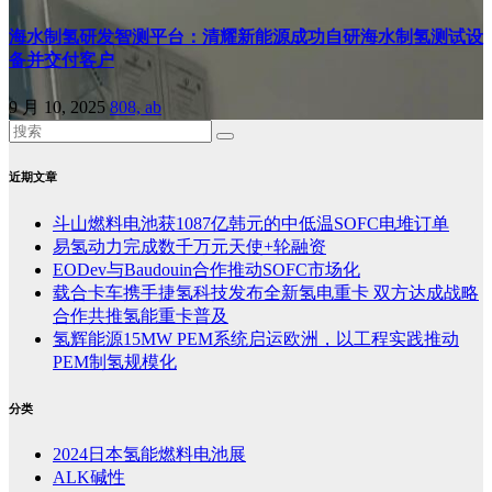
海水制氢研发智测平台：清耀新能源成功自研海水制氢测试设
备并交付客户
9 月 10, 2025
808, ab
近期文章
斗山燃料电池获1087亿韩元的中低温SOFC电堆订单
易氢动力完成数千万元天使+轮融资
EODev与Baudouin合作推动SOFC市场化
载合卡车携手捷氢科技发布全新氢电重卡 双方达成战略
合作共推氢能重卡普及
氢辉能源15MW PEM系统启运欧洲，以工程实践推动
PEM制氢规模化
分类
2024日本氢能燃料电池展
ALK碱性