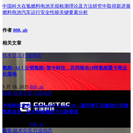
中国科大在氢燃料电池无损检测理论及方法研究中取得新进展
燃料电池汽车运行安全性能关键要素分析
作者
808, ab
相关文章
技术交流
行业动态
氢能+AI！云韬氢能×智卡科技，共同推动18吨氢能重卡商业
化落地
9 月 18, 2025
808, ab
储氢
技术交流
行业动态
卡涞科技发布ColeitecHyPVesselTM：碳纤维干法缠绕IV型储
氢瓶首发，技术突破翘首万亿新赛道
9 月 10, 2025
808, ab
制氢
技术交流
行业动态